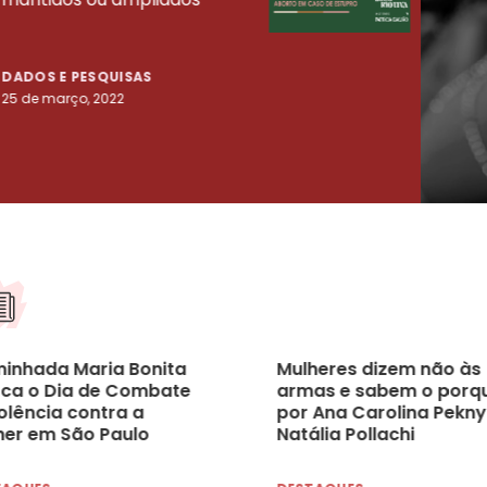
tenta
DADOS E PESQUISAS
DADO
25 de março, 2022
23 de
inhada Maria Bonita
Mulheres dizem não às
ca o Dia de Combate
armas e sabem o porq
olência contra a
por Ana Carolina Pekny
her em São Paulo
Natália Pollachi