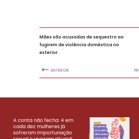
Mães são acusadas de sequestro ao
fugirem de violência doméstica no
exterior
ANTERIOR
PR
A conta não fecha: 4 em
cada dez mulheres já
VEJA MAIS PESQ
sofreram importunação
sexual e viveram situaçõ...