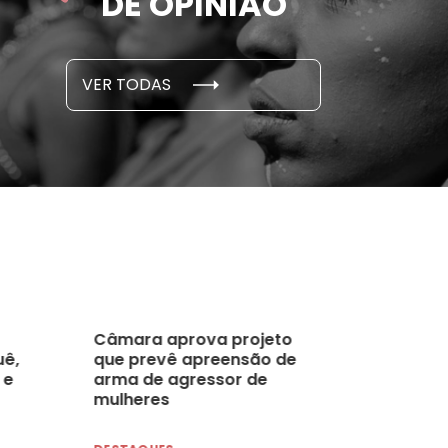
DE OPINIÃO
...
S E PESQUISAS
DADOS E P
VER TODAS
 novembro, 2021
15 de outubro
Câmara aprova projeto
uê,
que prevê apreensão de
 e
arma de agressor de
mulheres