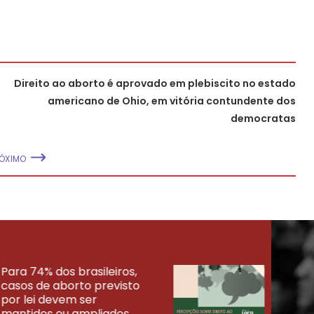
Direito ao aborto é aprovado em plebiscito no estado
americano de Ohio, em vitória contundente dos
democratas
ÓXIMO
Para 74% dos brasileiros,
30% 
casos de aborto previsto
fora
UISAS
por lei devem ser
mort
mantidos ou ampliados
uma 