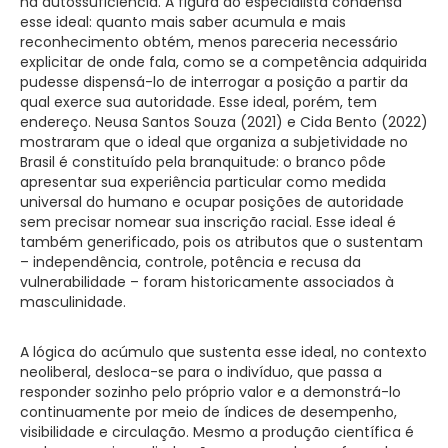
na autossuficiência. A figura do especialista condensa
esse ideal: quanto mais saber acumula e mais
reconhecimento obtém, menos pareceria necessário
explicitar de onde fala, como se a competência adquirida
pudesse dispensá-lo de interrogar a posição a partir da
qual exerce sua autoridade. Esse ideal, porém, tem
endereço. Neusa Santos Souza (2021) e Cida Bento (2022)
mostraram que o ideal que organiza a subjetividade no
Brasil é constituído pela branquitude: o branco pôde
apresentar sua experiência particular como medida
universal do humano e ocupar posições de autoridade
sem precisar nomear sua inscrição racial. Esse ideal é
também generificado, pois os atributos que o sustentam
– independência, controle, potência e recusa da
vulnerabilidade – foram historicamente associados à
masculinidade.
A lógica do acúmulo que sustenta esse ideal, no contexto
neoliberal, desloca-se para o indivíduo, que passa a
responder sozinho pelo próprio valor e a demonstrá-lo
continuamente por meio de índices de desempenho,
visibilidade e circulação. Mesmo a produção científica é