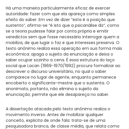
Há uma maneira particularmente eficaz de exercer
autoridade: fazer com que ela apareça como simples
efeito do saber. Em vez de dizer “esta é a posição que
sustento”, afirma-se “é isto que a psicanálise diz”, como
se a teoria pudesse falar por conta própria e emitir
veredictos sem que fosse necessário interrogar quem a
mobiliza, de que lugar o faz e que interesses preserva. O
texto anônimo realiza essa operação em sua forma mais
econômica: apaga o sujeito da enunciação e deixa o
saber ocupar sozinho a cena. É essa estrutura do laço
social que Lacan (1969-1970/1992) procura formalizar ao
descrever o discurso universitário, no qual o saber
comparece no lugar de agente, enquanto permanece
encoberto o significante-mestre que o sustenta. O
anonimato, portanto, não elimina o sujeito da
enunciação; permite que ele desapareça no saber.
A dissertação atacada pelo texto anônimo realiza o
movimento inverso. Antes de mobilizar qualquer
conceito, explicita de onde fala: trata-se de uma
pesquisadora branca, de classe média, que relata como