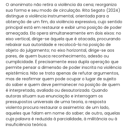
O anonimato não retira a violência da cena; reorganiza
sua forma e seu modo de circulação. Rita Segato (2024)
distingue a violência instrumental, orientada para a
obtenção de um fim, da violência expressiva, cujo sentido
principal está em restaurar e exibir uma posição de poder
ameaçada. Ela opera simultaneamente em dois eixos: no
eixo vertical, dirige-se àquela que é atacada, procurando
rebaixar sua autoridade e recolocá-la na posição de
objeto do julgamento; no eixo horizontal, dirige-se aos
pares, de quem busca reconhecimento, adesão ou
cumplicidade. É precisamente essa dupla operação que
permite pensar a dimensão de poder inscrita na violência
epistêmica. Não se trata apenas de refutar argumentos,
mas de reafirmar quem pode ocupar o lugar de sujeito
do saber e quem deve permanecer na posição de quem
é interpretada, avaliada ou desautorizada. Quando
autoras situam sua enunciação e interrogam os
pressupostos universais de uma teoria, a resposta
violenta procura restaurar a assimetria: de um lado,
aqueles que falam em nome do saber; de outro, aquelas
cuja palavra é reduzida à parcialidade, à militância ou à
insuficiência teórica.