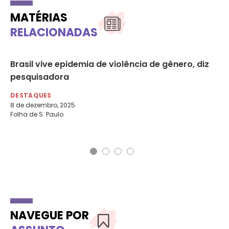
MATÉRIAS
RELACIONADAS
a
Brasil vive epidemia de violência de gênero, diz
As
pesquisadora
se
do
DESTAQUES
8 de dezembro, 2025
DE
Folha de S. Paulo
29 
Fol
NAVEGUE POR