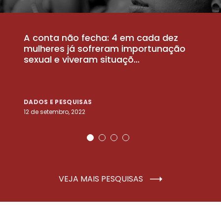
A conta não fecha: 4 em cada dez
P
la
mulheres já sofreram importunação
a
sexual e viveram situaçõ...
m
DADOS E PESQUISAS
D
12 de setembro, 2022
25
VEJA MAIS PESQUISAS