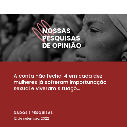
NOSSAS
PESQUISAS
DE OPINIÃO
A conta não fecha: 4 em cada dez
P
la
mulheres já sofreram importunação
a
sexual e viveram situaçõ...
m
DADOS E PESQUISAS
D
12 de setembro, 2022
25