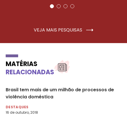
VEJA MAIS PESQUISAS
MATÉRIAS
RELACIONADAS
ão
Brasil tem mais de um milhão de processos de
Ca
s
violência doméstica
Co
Pa
DESTAQUES
16 de outubro, 2018
DE
26 
Nom