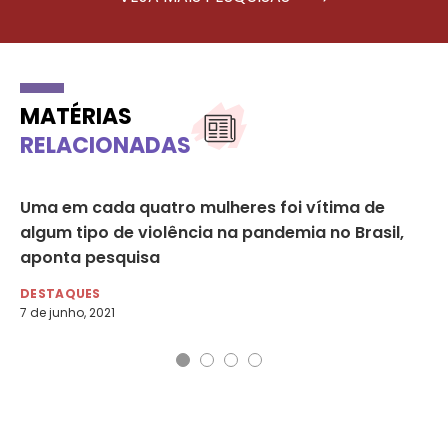
MATÉRIAS
RELACIONADAS
Uma em cada quatro mulheres foi vítima de
“O
algum tipo de violência na pandemia no Brasil,
co
aponta pesquisa
DE
18 
DESTAQUES
7 de junho, 2021