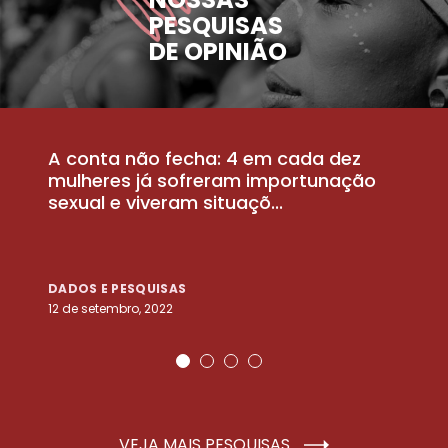
PESQUISAS
DE OPINIÃO
A conta não fecha: 4 em cada dez
P
la
mulheres já sofreram importunação
a
sexual e viveram situaçõ...
m
DADOS E PESQUISAS
D
12 de setembro, 2022
25
VEJA MAIS PESQUISAS