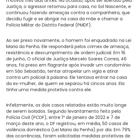
motivos três dias antes. Na ocasião, após ser liberado pela
Justiça, o agressor retornou para casa, no Sol Nascente, e
continuou fazendo ameaças contra a companheira, que
decidiu fugir e se abrigar na casa da mãe e chamar a
Polícia Militar do Distrito Federal (PMDF).
Ao ser preso novamente, o homem foi enquadrado na Lei
Maria da Penha. Ele responderá pelos crimes de ameaça,
resistência e descumprimento de ordem judicial. Em 16
de junho, O oficial de Justiça Marcelo Soares Correa, 46
anos, foi preso em flagrante após invadir um condomínio
em São Sebastião, tentar atropelar um vigia e atirar
contra um policial à paisana. Ele tentava entrar na casa
da ex-mulher, de quem se separou há cincos anos. Ela
tinha uma medida protetiva contra ele.
Infelizmente, os dois casos relatados estão muito longe
de serem isolados. Segundo levantamento feito pela
Polícia Civil (PCDF), entre 1º de janeiro de 2022 e 7 de
março deste ano, o DF registrou, em média, 50 casos de
violência doméstica (Lei Maria da Penha) por dia. Em 79%
das ocorrências, foram solicitadas medidas protetivas de