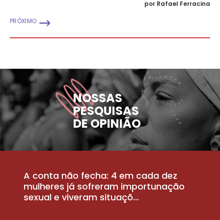
por Rafael Ferracina
PRÓXIMO
NOSSAS
PESQUISAS
DE OPINIÃO
A conta não fecha: 4 em cada dez
P
la
mulheres já sofreram importunação
a
sexual e viveram situaçõ...
m