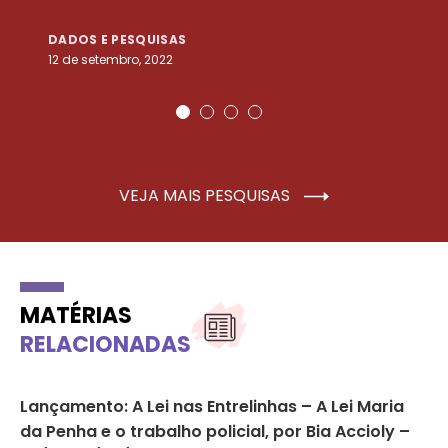
DADOS E PESQUISAS
D
12 de setembro, 2022
25
VEJA MAIS PESQUISAS
MATÉRIAS
RELACIONADAS
de
Lançamento: A Lei nas Entrelinhas – A Lei Maria
Ca
da Penha e o trabalho policial, por Bia Accioly –
Co