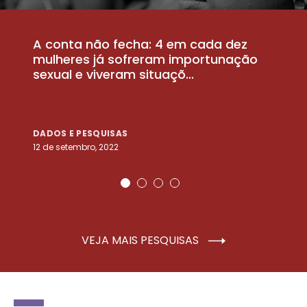
A conta não fecha: 4 em cada dez
P
la
mulheres já sofreram importunação
a
sexual e viveram situaçõ...
m
DADOS E PESQUISAS
D
12 de setembro, 2022
25
VEJA MAIS PESQUISAS