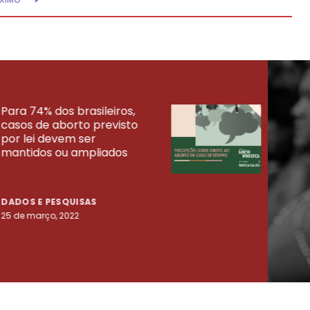
Para 74% dos brasileiros,
30% 
casos de aborto previsto
fora
UISAS
por lei devem ser
mort
mantidos ou ampliados
uma 
tenta
DADOS E PESQUISAS
DADO
25 de março, 2022
23 de