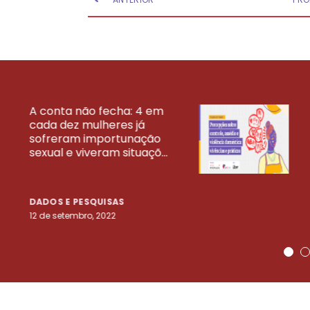
A conta não fecha: 4 em
cada dez mulheres já
VEJA MAIS PESQ
sofreram importunação
sexual e viveram situaçõ...
DADOS E PESQUISAS
12 de setembro, 2022