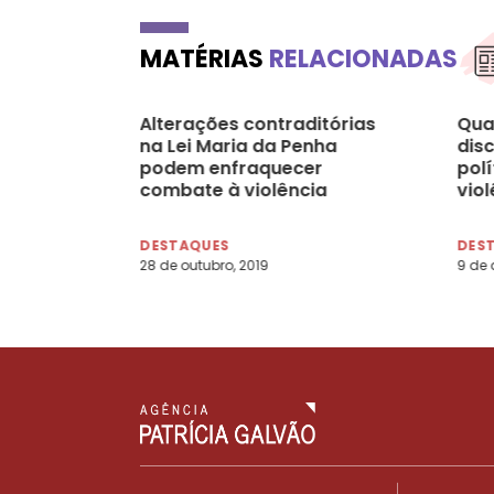
MATÉRIAS
RELACIONADAS
Alterações contraditórias
Qua
na Lei Maria da Penha
dis
podem enfraquecer
pol
combate à violência
vio
doméstica
DESTAQUES
DES
28 de outubro, 2019
9 de 