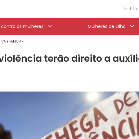
Institu
a contra as mulheres
Mulheres de Olho
ICA E FAMILIAR
iolência terão direito a auxíl