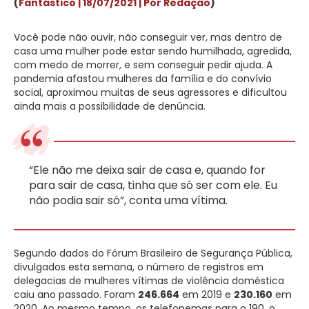
(
Fantástico | 18/07/2021 | Por Redação
)
Você pode não ouvir, não conseguir ver, mas dentro de
casa uma mulher pode estar sendo humilhada, agredida,
com medo de morrer, e sem conseguir pedir ajuda. A
pandemia afastou mulheres da família e do convívio
social, aproximou muitas de seus agressores e dificultou
ainda mais a possibilidade de denúncia.
“Ele não me deixa sair de casa e, quando for
para sair de casa, tinha que só ser com ele. Eu
não podia sair só”, conta uma vítima.
Segundo
dados do Fórum Brasileiro de Segurança Pública
,
divulgados esta semana, o
número de registros em
delegacias de mulheres vítimas de violência doméstica
caiu ano passado
. Foram
246.664
em 2019 e
230.160
em
2020.
Ao mesmo tempo, os telefonemas para o 190, o