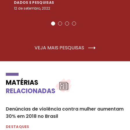
DADOS E PESQUISAS
D
12 de setembro, 2022
25
VEJA MAIS PESQUISAS
MATÉRIAS
RELACIONADAS
a
Denúncias de violência contra mulher aumentam
O 
30% em 2018 no Brasil
do
DESTAQUES
DE