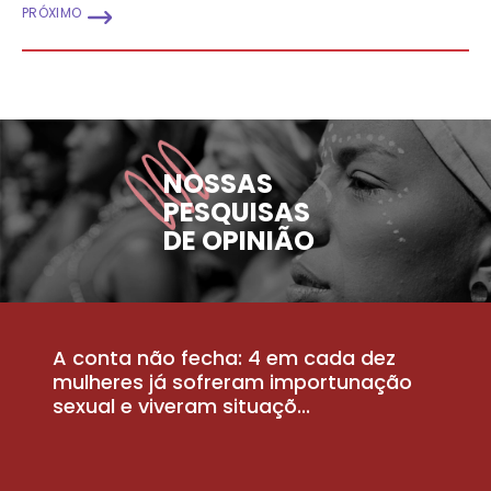
PRÓXIMO
NOSSAS
PESQUISAS
DE OPINIÃO
A conta não fecha: 4 em cada dez
P
la
mulheres já sofreram importunação
a
sexual e viveram situaçõ...
m