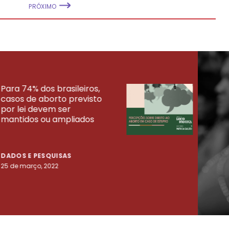
PRÓXIMO
Para 74% dos brasileiros,
30% 
casos de aborto previsto
fora
UISAS
por lei devem ser
mort
mantidos ou ampliados
uma 
tenta
DADOS E PESQUISAS
DADO
25 de março, 2022
23 de