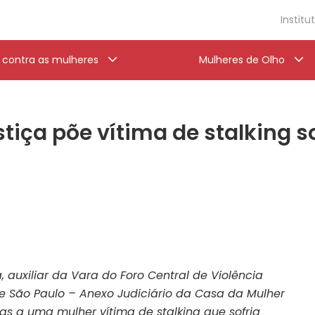
Institu
a contra as mulheres
Mulheres de Olho
ustiça põe vítima de stalking
a, auxiliar da Vara do Foro Central de Violência
e São Paulo – Anexo Judiciário da Casa da Mulher
as a uma mulher vítima de stalking que sofria