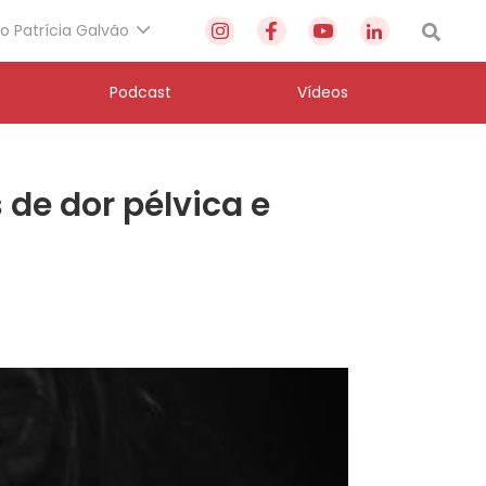
to Patrícia Galvão
Podcast
Vídeos
de dor pélvica e