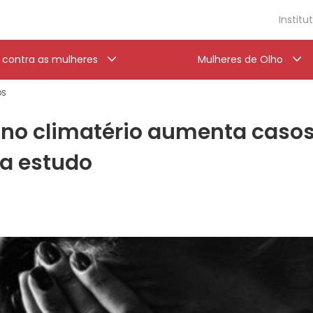
Institu
a contra as mulheres
Mulheres de Olho
OS
no climatério aumenta casos 
a estudo