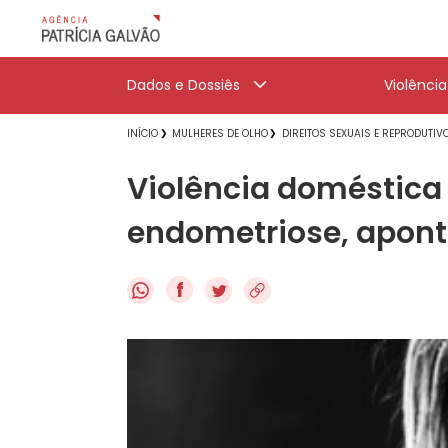
Dados e Dossiês
Violênci
INÍCIO
MULHERES DE OLHO
DIREITOS SEXUAIS E REPRODUTIV
Violência doméstica 
endometriose, apont
f