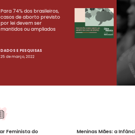
Para 74% dos brasileiros,
30% 
casos de aborto previsto
fora
UISAS
por lei devem ser
mort
mantidos ou ampliados
uma 
tenta
DADOS E PESQUISAS
DADO
25 de março, 2022
23 de
ar Feminista do
Meninas Mães: a Infânc