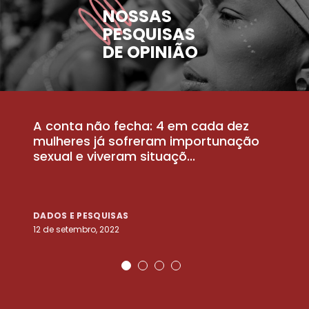
NOSSAS
PESQUISAS
DE OPINIÃO
A conta não fecha: 4 em cada dez
P
la
mulheres já sofreram importunação
a
sexual e viveram situaçõ...
m
DADOS E PESQUISAS
D
12 de setembro, 2022
25