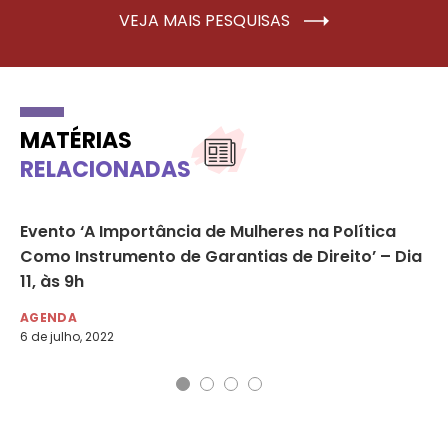
VEJA MAIS PESQUISAS
MATÉRIAS
RELACIONADAS
Evento ‘A Importância de Mulheres na Política
A 
Como Instrumento de Garantias de Direito’ – Dia
Am
11, às 9h
DE
23 
AGENDA
6 de julho, 2022