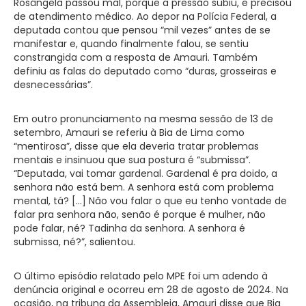
Rosângela passou mal, porque a pressão subiu, e precisou
de atendimento médico. Ao depor na Polícia Federal, a
deputada contou que pensou “mil vezes” antes de se
manifestar e, quando finalmente falou, se sentiu
constrangida com a resposta de Amauri. Também
definiu as falas do deputado como “duras, grosseiras e
desnecessárias”.
Em outro pronunciamento na mesma sessão de 13 de
setembro, Amauri se referiu à Bia de Lima como
“mentirosa”, disse que ela deveria tratar problemas
mentais e insinuou que sua postura é “submissa”.
“Deputada, vai tomar gardenal. Gardenal é pra doido, a
senhora não está bem. A senhora está com problema
mental, tá? […] Não vou falar o que eu tenho vontade de
falar pra senhora não, senão é porque é mulher, não
pode falar, né? Tadinha da senhora. A senhora é
submissa, né?”, salientou.
O último episódio relatado pelo MPE foi um adendo à
denúncia original e ocorreu em 28 de agosto de 2024. Na
ocasião, na tribuna da Assembleia, Amauri disse que Bia