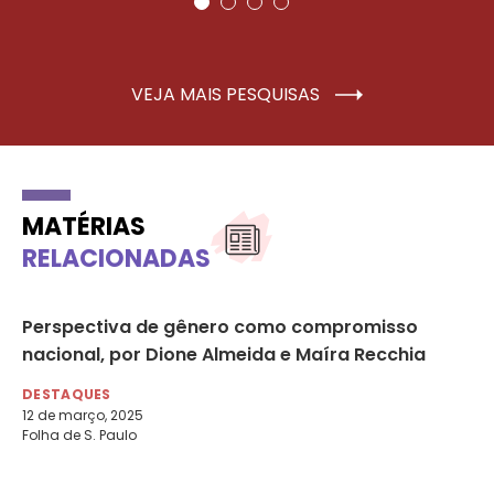
VEJA MAIS PESQUISAS
MATÉRIAS
RELACIONADAS
Perspectiva de gênero como compromisso
78
nacional, por Dione Almeida e Maíra Recchia
mu
ca
DESTAQUES
el
12 de março, 2025
Folha de S. Paulo
DE
20
g1