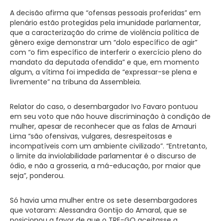
A decisão afirma que “ofensas pessoais proferidas” em
plenário estão protegidas pela imunidade parlamentar,
que a caracterização do crime de violência política de
gênero exige demonstrar um “dolo específico de agir”
com “o fim específico de interferir o exercício pleno do
mandato da deputada ofendida” e que, em momento
algum, a vítima foi impedida de “expressar-se plena e
livremente” na tribuna da Assembleia.
Relator do caso, o desembargador Ivo Favaro pontuou
em seu voto que não houve discriminação à condição de
mulher, apesar de reconhecer que as falas de Amauri
Lima “são ofensivas, vulgares, desrespeitosas e
incompatíveis com um ambiente civilizado”. “Entretanto,
o limite da inviolabilidade parlamentar é o discurso de
ódio, e não a grosseria, a má-educação, por maior que
seja”, ponderou.
Só havia uma mulher entre os sete desembargadores
que votaram: Alessandra Gontijo do Amaral, que se
posicionou a favor de que o TRE-GO aceitasse a