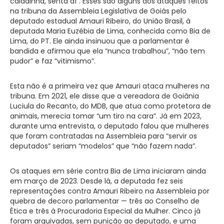
caladinha, senta aí”. Esses são alguns dos ataques feitos
na tribuna da Assembleia Legislativa de Goiás pelo
deputado estadual Amauri Ribeiro, do União Brasil, à
deputada Maria Euzébia de Lima, conhecida como Bia de
Lima, do PT. Ele ainda insinuou que a parlamentar é
bandida e afirmou que ela “nunca trabalhou”, “não tem
pudor” e faz “vitimismo”.
Esta não é a primeira vez que Amauri ataca mulheres na
tribuna. Em 2021, ele disse que a vereadora de Goiânia
Luciula do Recanto, do MDB, que atua como protetora de
animais, merecia tomar “um tiro na cara”. Já em 2023,
durante uma entrevista, o deputado falou que mulheres
que foram contratadas na Assembleia para “servir os
deputados” seriam “modelos” que “não fazem nada”.
Os ataques em série contra Bia de Lima iniciaram ainda
em março de 2023. Desde lá, a deputada fez seis
representações contra Amauri Ribeiro na Assembleia por
quebra de decoro parlamentar — três ao Conselho de
Ética e três à Procuradoria Especial da Mulher. Cinco já
foram arquivadas, sem punição ao deputado, e uma