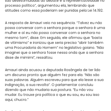
são desestimuladas ao debate e à representatividade no
processo político”, argumentou ela, lembrando que
atitudes como essa poderiam ser punidas pela Lei 14.192.
A resposta de Amauri veio na sequência. “Talvez eu não
possa conversar com a senhora porque a senhora é uma
mulher e aí eu não posso conversar com a senhora no
mesmo tom”, disse. Em seguida, ele afirmou que “basta
de vitimismo” e ironizou que seria preciso “abrir também
uma Procuradoria do Homem” no legislativo goiano. “Não
imaginei que a senhora fosse nessa onda que a senhora
disse de mimimi”, ressaltou.
Amauri ainda acusou a deputada Rosângela de ter lido
um discurso pronto que alguém fez para ela. “Não são
suas palavras. Alguém escreveu para que ela lesse a sua
indignação, a sua revolta”. O parlamentar concluiu
dizendo que não mudaria sua postura. “Eu não vou
mudar. Eu trouxe pra política o que eu sou, eu sou isso
aqui, chucro.”