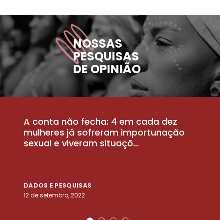
NOSSAS
PESQUISAS
DE OPINIÃO
A conta não fecha: 4 em cada dez
P
la
mulheres já sofreram importunação
a
sexual e viveram situaçõ...
m
DADOS E PESQUISAS
D
12 de setembro, 2022
25