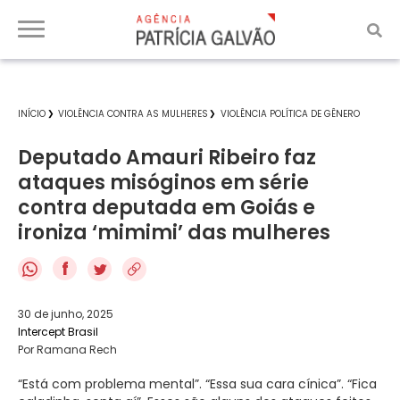
INÍCIO
VIOLÊNCIA CONTRA AS MULHERES
VIOLÊNCIA POLÍTICA DE GÊNERO
Deputado Amauri Ribeiro faz
ataques misóginos em série
contra deputada em Goiás e
ironiza ‘mimimi’ das mulheres
f
30 de junho, 2025
Intercept Brasil
Por Ramana Rech
“Está com problema mental”. “Essa sua cara cínica”. “Fica