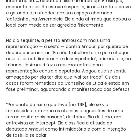
interrompida. A deputada disse ao Intercept Brasil que,
enquanto a sessão estava suspensa, Amauri entrou bravo
e gritando e a ofendeu em um espaço chamado
‘cafezinho’, na Assembleia. Ela ainda afirmou que deixou o
local com medo de ser agredida fisicamente.
No dia seguinte, a petista entrou com mais uma
representação — a sexta — contra Amauri por quebra de
decoro parlamentar. “Eu não trabalhei tanto para chegar
aqui e ser cotidianamente desrespeitada”, afirmou ela, na
tribuna. Já Amauri fez o mesmo: entrou com
representação contra a deputada. Alegou que se sentiu
ameaçado por ela ter dito que “vai ter troco”. Os dois
casos foram remetidos ao Conselho de Ética e estão em
fase preliminar, aguardando a manifestação das defesas.
“Por conta do êxito que teve [no TRE], ele se viu
fortalecido e retomou as ofensas e agressões de uma
forma muito mais ousada”, destacou Bia de Lima, em
entrevista ao Intercept. Ela classifica a atitude do
deputado Amauri como intimidatória e com a intenção
de fazê-la se calar.