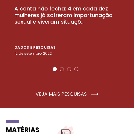
A conta não fecha: 4 em cada dez
P
la
mulheres já sofreram importunação
a
sexual e viveram situaçõ...
m
DADOS E PESQUISAS
D
12 de setembro, 2022
25
VEJA MAIS PESQUISAS
MATÉRIAS