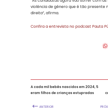
“As candidatas agora vão sofrer com as
violência de gênero que é tão presente
direita”, afirma.
Confira a entrevista no podcast Pauta P
A cada mil bebês nascidos em 2024, 5
eram filhos de crianças estupradas
c
ANTERIOR
PRÓX