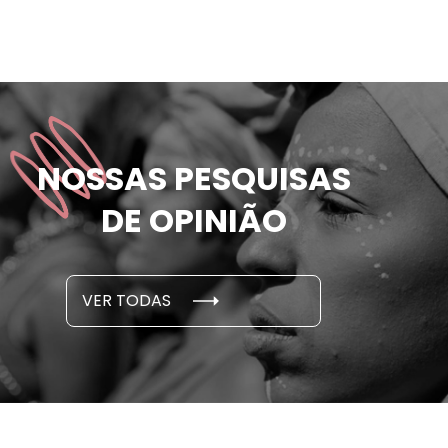
das mulheres já
81% das m
NOSSAS PESQUISAS
m ameaçadas de
sofreram 
e por parceiro ou ex;
seus des
DE OPINIÃO
em cada 6 já sofreu
cidade
...
S E PESQUISAS
DADOS E P
VER TODAS
 novembro, 2021
15 de outubro