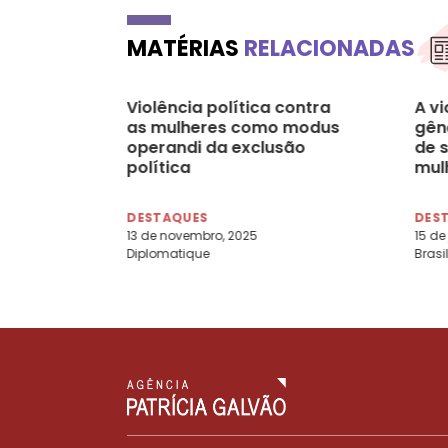
MATÉRIAS
RELACIONADAS
Violência política contra
A vi
as mulheres como modus
gên
operandi da exclusão
de 
política
mul
And
DESTAQUES
DES
13 de novembro, 2025
15 de
Diplomatique
Brasi