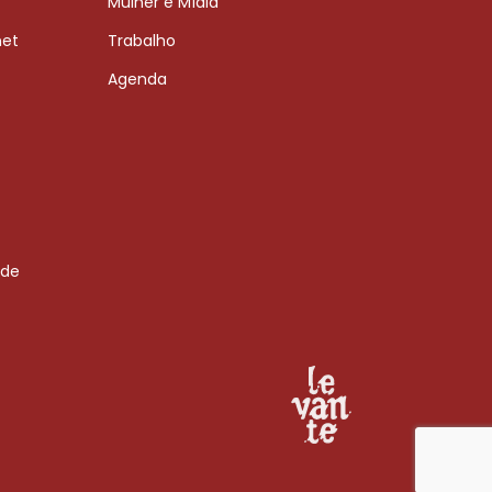
Mulher e Mídia
net
Trabalho
Agenda
 de