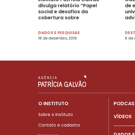
divulga relatório “Papel
de 
social e desafios da
univ
cobertura sobre
adv
feminicídio e violência
sexual”
DADOS E PESQUISAS
DES
18 de dezembro, 2019
6 de 
O INSTITUTO
PODCAS
Sobre o Instituto
VÍDEOS
Contato e cadastro
DADOS E