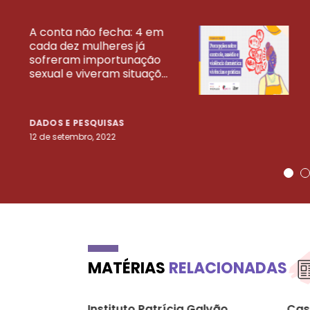
A conta não fecha: 4 em
cada dez mulheres já
VEJA MAIS PESQ
sofreram importunação
sexual e viveram situaçõ...
DADOS E PESQUISAS
12 de setembro, 2022
MATÉRIAS
RELACIONADAS
Instituto Patrícia Galvão
Cas