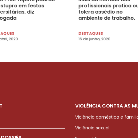
estupro em festas
profissionais pratica o
ersitárias, diz
tolera assédio no
ogada
ambiente de trabalho,
aponta pesquisa
TAQUES
DESTAQUES
abril, 2020
16 de junho, 2020
T
VIOLÊNCIA CONTRA AS M
Violência doméstica e famili
Violência sexual
 DOSSIÊS