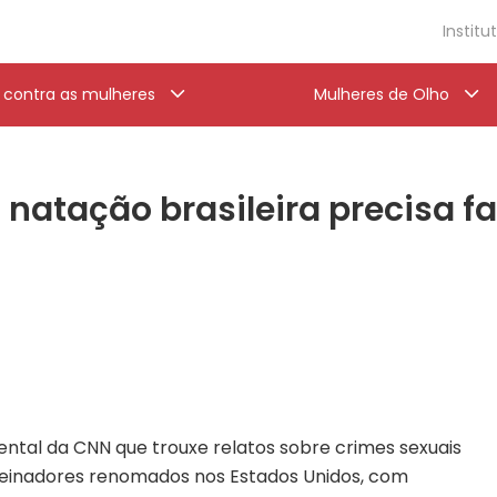
Institu
a contra as mulheres
Mulheres de Olho
 natação brasileira precisa fa
ntal da CNN que trouxe relatos sobre crimes sexuais
reinadores renomados nos Estados Unidos, com