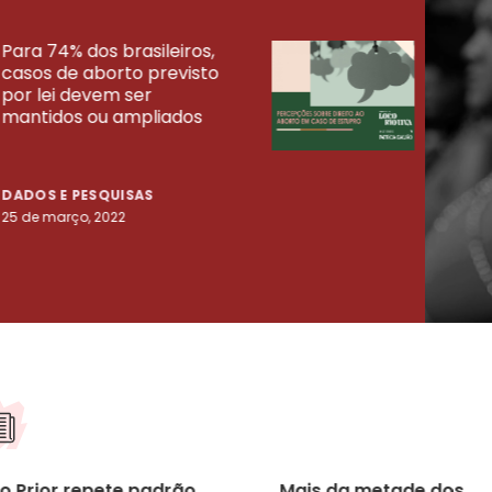
Para 74% dos brasileiros,
30% 
casos de aborto previsto
fora
UISAS
por lei devem ser
mort
mantidos ou ampliados
uma 
tenta
DADOS E PESQUISAS
DADO
25 de março, 2022
23 de
o Prior repete padrão
Mais da metade dos