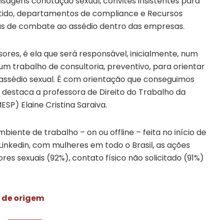
sagens conotação sexual, convites insistentes para
ntido, departamentos de compliance e Recursos
as de combate ao assédio dentro das empresas.
ores, é ela que será responsável, inicialmente, num
 um trabalho de consultoria, preventivo, para orientar
o assédio sexual. É com orientação que conseguimos
 destaca a professora de Direito do Trabalho da
SP) Elaine Cristina Saraiva.
iente de trabalho – on ou offline – feita no início de
Linkedin, com mulheres em todo o Brasil, as ações
res sexuais (92%), contato físico não solicitado (91%)
e de origem