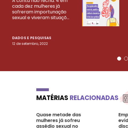
A conta não fecha: 4 em
cada dez mulheres já
VEJA MAIS PESQ
sofreram importunação
sexual e viveram situaçõ...
DADOS E PESQUISAS
12 de setembro, 2022
MATÉRIAS
RELACIONADAS
Quase metade das
Emp
mulheres já sofreu
evi
assédio sexual no
dis