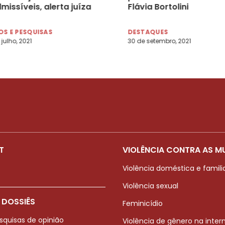
missíveis, alerta juíza
Flávia Bortolini
trabalho
S E PESQUISAS
DESTAQUES
 julho, 2021
30 de setembro, 2021
T
VIOLÊNCIA CONTRA AS M
Violência doméstica e famili
Violência sexual
 DOSSIÊS
Feminicídio
squisas de opinião
Violência de gênero na inter