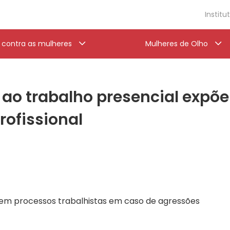
Institu
a contra as mulheres
Mulheres de Olho
a ao trabalho presencial expõ
rofissional
em processos trabalhistas em caso de agressões