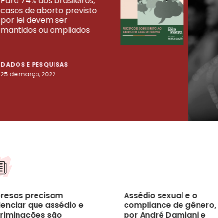
Para 74% dos brasileiros,
30% 
casos de aborto previsto
fora
UISAS
por lei devem ser
mort
mantidos ou ampliados
uma 
tenta
DADOS E PESQUISAS
DADO
25 de março, 2022
23 de
resas precisam
Assédio sexual e o
denciar que assédio e
compliance de gênero,
criminações são
por André Damiani e