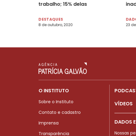
trabalho; 15% delas
inad
pediram demissão, diz
do 
pesquisa
DESTAQUES
DADO
8 de outubro, 2020
23 de
O INSTITUTO
PODCAS
Sobre o Instituto
VÍDEOS
Contato e cadastro
DADOS E
Imprensa
Nossas pe
Transparência