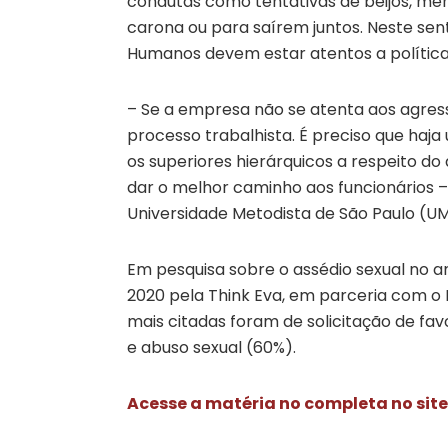
condutas como tentativas de beijos, men
carona ou para saírem juntos. Neste se
Humanos devem estar atentos a polític
– Se a empresa não se atenta aos agress
processo trabalhista. É preciso que haja
os superiores hierárquicos a respeito d
dar o melhor caminho aos funcionários –
Universidade Metodista de São Paulo (UME
Em pesquisa sobre o assédio sexual no amb
2020 pela Think Eva, em parceria com o 
mais citadas foram de solicitação de favo
e abuso sexual (60%).
Acesse a matéria no completa no sit