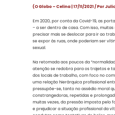
(O Globo – Celina | 17/11/2021 / Por Jul
Em 2020, por conta da Covid-19, as port
– a ser dentro de casa. Com isso, muita
precisar mais se deslocar para ir ao trab
se expor às ruas, onde poderiam ser vít
sexual.
Na retomada aos poucos da “normalidade”
atenção se redobra para os trajetos e t
dos locais de trabalho, com foco no comb
uma relação hierárquica profissional ent
pressupõe-se, tanto no assédio moral qu
constrangedoras, repetidas e prolongada
muitas vezes, da pressão imposta pelo 
e prejudicar a situação profissional da v