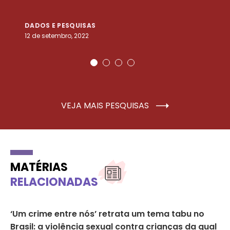
DADOS E PESQUISAS
D
12 de setembro, 2022
25
VEJA MAIS PESQUISAS
MATÉRIAS
RELACIONADAS
‘Um crime entre nós’ retrata um tema tabu no
Br
Brasil: a violência sexual contra crianças da qual
pa