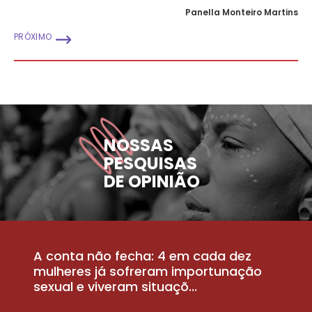
Panella Monteiro Martins
PRÓXIMO
NOSSAS
PESQUISAS
DE OPINIÃO
A conta não fecha: 4 em cada dez
P
la
mulheres já sofreram importunação
a
sexual e viveram situaçõ...
m