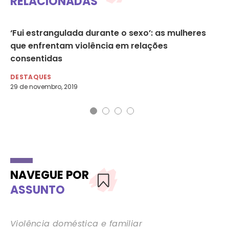
RELACIONADAS
‘Fui estrangulada durante o sexo’: as mulheres
Et
que enfrentam violência em relações
in
consentidas
DE
16 
DESTAQUES
29 de novembro, 2019
NAVEGUE POR
ASSUNTO
Violência doméstica e familiar