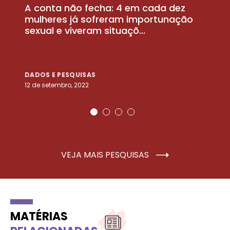
A conta não fecha: 4 em cada dez
P
la
mulheres já sofreram importunação
a
sexual e viveram situaçõ...
m
DADOS E PESQUISAS
D
12 de setembro, 2022
25
VEJA MAIS PESQUISAS
MATÉRIAS