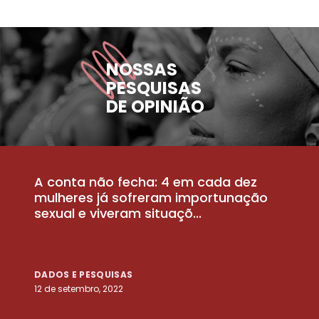
NOSSAS
PESQUISAS
DE OPINIÃO
A conta não fecha: 4 em cada dez
P
la
mulheres já sofreram importunação
a
sexual e viveram situaçõ...
m
DADOS E PESQUISAS
D
12 de setembro, 2022
25