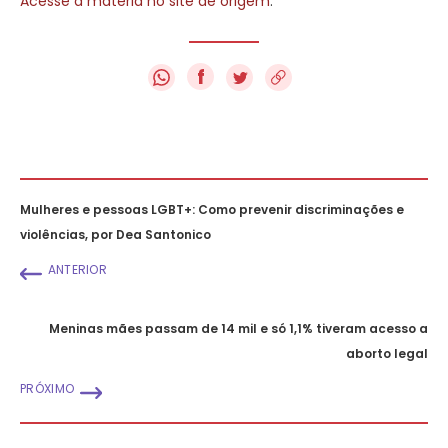
Acesse a matéria no site de origem
.
f
Mulheres e pessoas LGBT+: Como prevenir discriminações e
violências, por Dea Santonico
ANTERIOR
Meninas mães passam de 14 mil e só 1,1% tiveram acesso a
aborto legal
PRÓXIMO