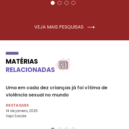
VEJA MAIS PESQUISAS
MATÉRIAS
RELACIONADAS
al
Uma em cada dez crianças já foi vítima de
Vi
violência sexual no mundo
de
DESTAQUES
DE
14 de janeiro, 2025
28 
Veja Saúde
CN