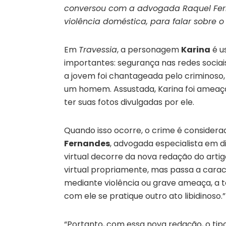
conversou com a advogada Raquel Ferna
violência doméstica, para falar sobre o
Em
Travessia
, a personagem
Karina
é u
importantes:
segurança nas redes sociais
a jovem foi chantageada pelo criminoso, 
um homem. Assustada, Karina foi ameaça
ter suas fotos divulgadas por ele.
Quando isso ocorre, o crime é considera
Fernandes
, advogada especialista em di
virtual decorre da nova redação do artigo
virtual propriamente, mas passa a cara
mediante violência ou grave ameaça, a te
com ele se pratique outro ato libidinoso.”
“Portanto, com essa nova redação, o tip