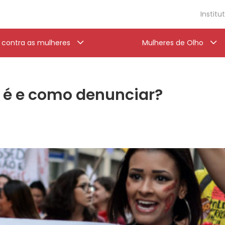
Institu
a contra as mulheres
Mulheres de Olho
ue é e como denunciar?