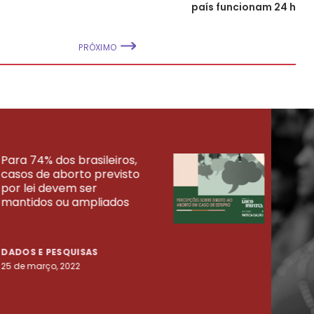
país funcionam 24 h
PRÓXIMO
Para 74% dos brasileiros,
30% 
casos de aborto previsto
fora
UISAS
por lei devem ser
mort
mantidos ou ampliados
uma 
tenta
DADOS E PESQUISAS
DADO
25 de março, 2022
23 de