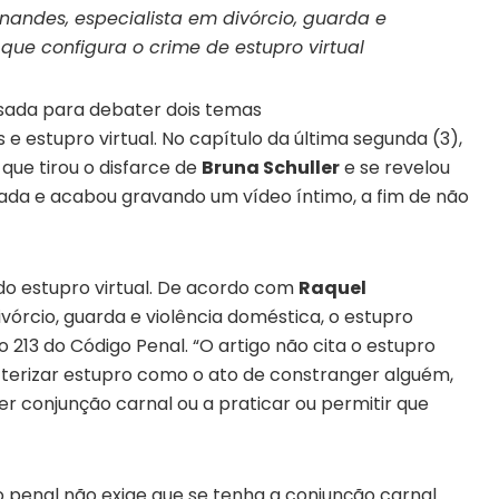
ndes, especialista em divórcio, guarda e
 que configura o crime de estupro virtual
sada para debater dois temas
 e estupro virtual
. No capítulo da última segunda (3),
que tirou o disfarce de
Bruna Schuller
e se revelou
da e acabou gravando um vídeo íntimo, a fim de não
do
estupro virtual.
De acordo com
Raquel
vórcio, guarda e violência doméstica, o estupro
 213 do Código Penal. “O artigo não cita o estupro
cterizar estupro como o ato de constranger alguém,
r conjunção carnal ou a praticar ou permitir que
o penal não exige que se tenha a conjunção carnal