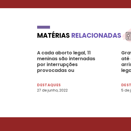
MATÉRIAS
RELACIONADAS
A cada aborto legal, 11
Grav
meninas são internadas
até 
por interrupções
arr
provocadas ou
lega
espontâneas
DESTAQUES
DES
27 de junho, 2022
5 de 