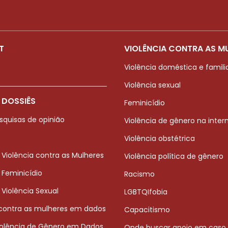
T
VIOLÊNCIA CONTRA AS M
Violência doméstica e famili
Violência sexual
 DOSSIÊS
Feminicídio
squisas de opinião
Violência de gênero na inter
Violência obstétrica
 Violência contra as Mulheres
Violência política de gênero
 Feminicídio
Racismo
 Violência Sexual
LGBTQIfobia
 contra as mulheres em dados
Capacitismo
iolência de Gênero em Dados
Onde buscar apoio em caso