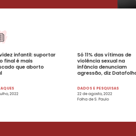
idez infantil: suportar
Só 11% das vítimas de
o final é mais
violência sexual na
iscado que aborto
infância denunciam
l
agressão, diz Datafolh
TAQUES
DADOS E PESQUISAS
julho, 2022
22 de agosto, 2022
Folha de S. Paulo