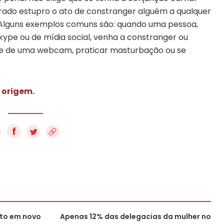
rado estupro o ato de constranger alguém a qualquer
so? Alguns exemplos comuns são: quando uma pessoa,
kype ou de mídia social, venha a constranger ou
nte de uma webcam, praticar masturbação ou se
 origem.
f
rto em novo
Apenas 12% das delegacias da mulher no