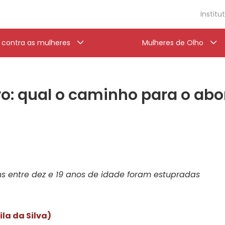
Institu
a contra as mulheres
Mulheres de Olho
o: qual o caminho para o abor
vens entre dez e 19 anos de idade foram estupradas
ila da Silva)