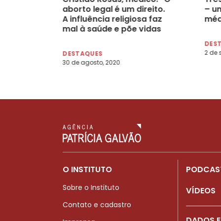
aborto legal é um direito.
– u
A influência religiosa faz
méd
mal à saúde e põe vidas
em risco”
DES
2 de 
DESTAQUES
30 de agosto, 2020
O INSTITUTO
PODCAS
Sobre o Instituto
VÍDEOS
Contato e cadastro
DADOS E