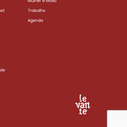
Mulher e Mídia
net
Trabalho
Agenda
 de