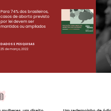
Para 74% dos brasileiros,
30% 
casos de aborto previsto
fora
UISAS
por lei devem ser
mort
mantidos ou ampliados
uma 
tenta
DADOS E PESQUISAS
DADO
25 de março, 2022
23 de
 mulheres, um direito
Um redemoinho de ódio