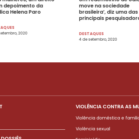
m depoimento da
move na sociedade
ica Helena Paro
brasileira’, diz uma das
principais pesquisador
do aborto
TAQUES
setembro, 2020
DESTAQUES
4 de setembro, 2020
T
VIOLÊNCIA CONTRA AS M
Violência doméstica e famili
Violência sexual
 DOSSIÊS