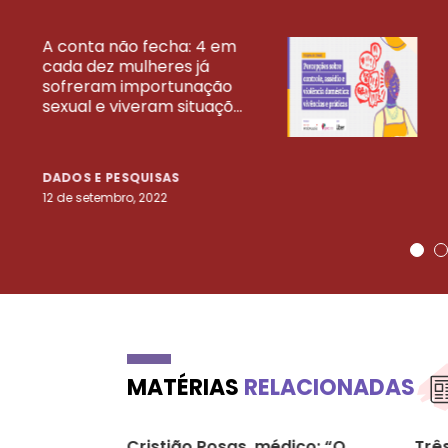
A conta não fecha: 4 em
cada dez mulheres já
VEJA MAIS PESQ
sofreram importunação
sexual e viveram situaçõ...
DADOS E PESQUISAS
12 de setembro, 2022
MATÉRIAS
RELACIONADAS
Cristião Rosas, médico: “O
Três