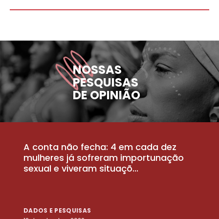
NOSSAS
PESQUISAS
DE OPINIÃO
A conta não fecha: 4 em cada dez
P
la
mulheres já sofreram importunação
a
sexual e viveram situaçõ...
m
DADOS E PESQUISAS
D