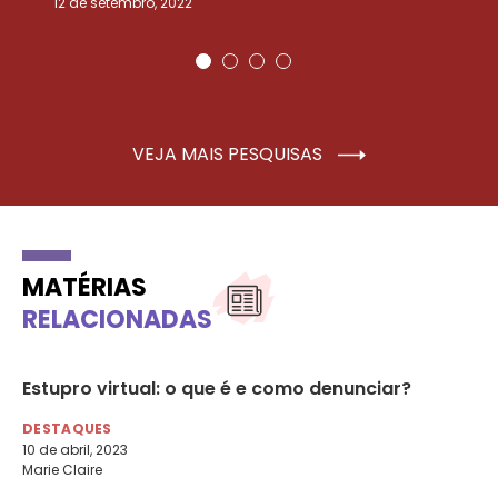
12 de setembro, 2022
25
VEJA MAIS PESQUISAS
MATÉRIAS
RELACIONADAS
Estupro virtual: o que é e como denunciar?
Br
se
DESTAQUES
20
10 de abril, 2023
Marie Claire
DE