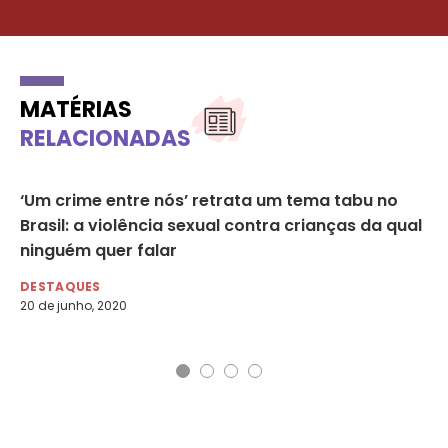
MATÉRIAS
RELACIONADAS
ões
‘Um crime entre nós’ retrata um tema tabu no
Ca
s
Brasil: a violência sexual contra crianças da qual
Co
ninguém quer falar
Pa
DESTAQUES
DE
20 de junho, 2020
26 
Nom