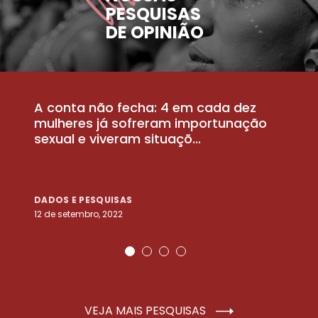
PESQUISAS
DE OPINIÃO
A conta não fecha: 4 em cada dez
P
la
mulheres já sofreram importunação
a
sexual e viveram situaçõ...
m
DADOS E PESQUISAS
D
12 de setembro, 2022
25
VEJA MAIS PESQUISAS