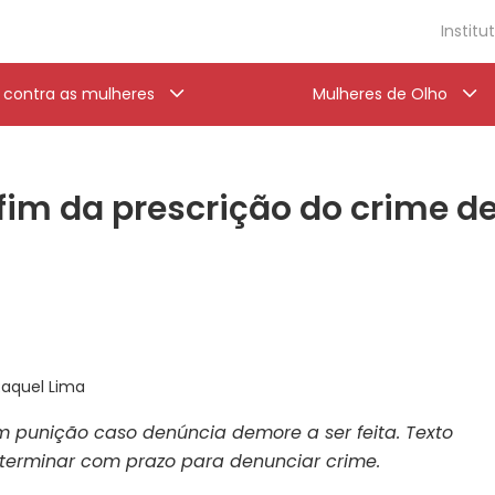
Institu
a contra as mulheres
Mulheres de Olho
 fim da prescrição do crime de
Raquel Lima
m punição caso denúncia demore a ser feita. Texto
terminar com prazo para denunciar crime.