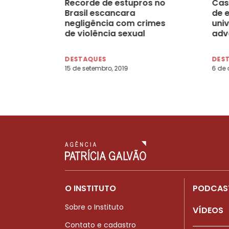
Recorde de estupros no
Cas
Brasil escancara
de 
negligência com crimes
univ
de violência sexual
adv
DESTAQUES
DES
15 de setembro, 2019
6 de 
O INSTITUTO
PODCAS
Sobre o Instituto
VÍDEOS
Contato e cadastro