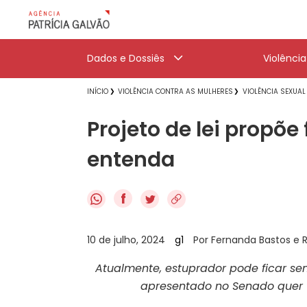
Dados e Dossiês
Violênci
INÍCIO
VIOLÊNCIA CONTRA AS MULHERES
VIOLÊNCIA SEXUAL
Projeto de lei propõe
entenda
f
10 de julho, 2024
g1
Por Fernanda Bastos e 
Atualmente, estuprador pode ficar se
apresentado no Senado quer 