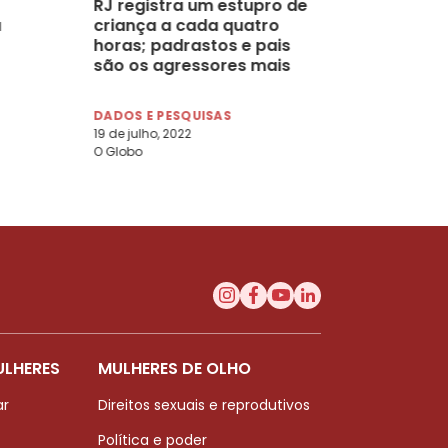
RJ registra um estupro de
a
criança a cada quatro
horas; padrastos e pais
são os agressores mais
frequentes
DADOS E PESQUISAS
19 de julho, 2022
O Globo
ULHERES
MULHERES DE OLHO
ar
Direitos sexuais e reprodutivos
Política e poder