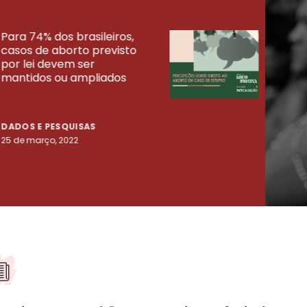
Para 74% dos brasileiros,
30% 
casos de aborto previsto
fora
UISAS
por lei devem ser
mort
mantidos ou ampliados
uma 
tenta
DADOS E PESQUISAS
DADO
25 de março, 2022
23 de