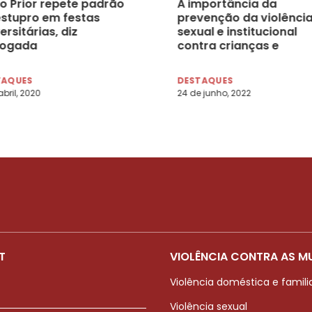
o Prior repete padrão
A importância da
estupro em festas
prevenção da violênci
ersitárias, diz
sexual e institucional
ogada
contra crianças e
adolescentes
TAQUES
DESTAQUES
abril, 2020
24 de junho, 2022
T
VIOLÊNCIA CONTRA AS M
Violência doméstica e famili
Violência sexual