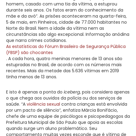
homem, casado com uma tia da vítima, a estuprou
durante seis anos. Os fatos eram do conhecimento da
mãe e da avó”. As prisões aconteceram na quarta-feira,
5 de maio, em Pinheiros, cidade de 77.000 habitantes no
Norte do Brasil. Nem a idade da vítima nem as
circunstâncias são algo excepcional. Informação anódina
que narra crimes cotidianos.
As estatísticas do Fórum Brasileiro de Segurança Pública
(FBSP) são chocantes
. A cada hora, quatro meninas menores de 13 anos são
estupradas no Brasil, de acordo com os números mais
recentes. Mais da metade das 5.636 vítimas em 2019
tinha menos de 13 anos.
E isto é apenas a ponta do
iceberg
, pois considera apenas
o que chega aos ouvidos da polícia ou dos serviços de
saúde. “A
violência sexual
contra crianças está envolvida
por um pacto de silêncio”, enfatiza Márcia Bonifácio,
chefe de uma equipe de psicólogos e psicopedagogos da
Prefeitura Municipal de São Paulo que apoia as escolas
quando surge um aluno problemático. Seu
comportamento muitas vezes esconde que é vítima de