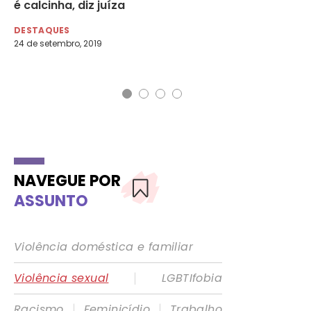
al
é calcinha, diz juíza
de
DESTAQUES
DE
24 de setembro, 2019
25 
NAVEGUE POR
ASSUNTO
Violência doméstica e familiar
|
Violência sexual
LGBTIfobia
|
|
Racismo
Feminicídio
Trabalho