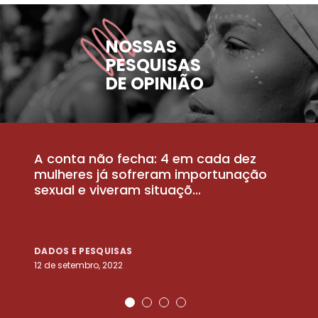
NOSSAS
PESQUISAS
DE OPINIÃO
A conta não fecha: 4 em cada dez
P
la
mulheres já sofreram importunação
a
sexual e viveram situaçõ...
m
DADOS E PESQUISAS
D
12 de setembro, 2022
25