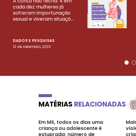
A conta não fecha: 4 em
cada dez mulheres já
VEJA MAIS PESQ
sofreram importunação
sexual e viveram situaçõ...
DADOS E PESQUISAS
12 de setembro, 2022
MATÉRIAS
RELACIONADAS
Em MS, todos os dias uma
Mai
criança ou adolescente é
viol
estuprada; número de
cri