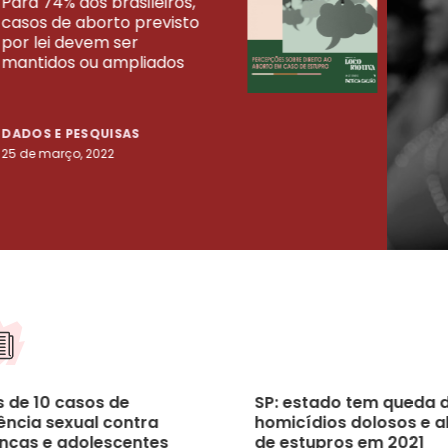
Para 74% dos brasileiros,
30% 
casos de aborto previsto
fora
UISAS
por lei devem ser
mort
mantidos ou ampliados
uma 
tenta
DADOS E PESQUISAS
DADO
25 de março, 2022
23 de
s de 10 casos de
SP: estado tem queda 
ência sexual contra
homicídios dolosos e a
anças e adolescentes
de estupros em 2021