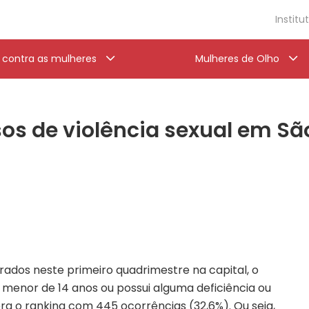
Institu
a contra as mulheres
Mulheres de Olho
s de violência sexual em São
trados neste primeiro quadrimestre na capital, o
 menor de 14 anos ou possui alguma deficiência ou
ra o ranking com 445 ocorrências (32,6%). Ou seja,