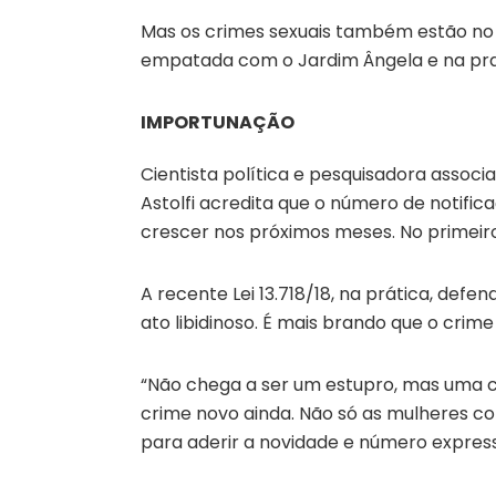
Mas os crimes sexuais também estão no 
empatada com o Jardim Ângela e na pra
IMPORTUNAÇÃO
Cientista política e pesquisadora associ
Astolfi acredita que o número de notifi
crescer nos próximos meses. No primeir
A recente Lei 13.718/18, na prática, defe
ato libidinoso. É mais brando que o crim
“Não chega a ser um estupro, mas uma c
crime novo ainda. Não só as mulheres com
para aderir a novidade e número expressi