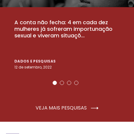
A conta não fecha: 4 em cada dez
P
la
mulheres já sofreram importunação
a
sexual e viveram situaçõ...
m
DADOS E PESQUISAS
D
12 de setembro, 2022
25
VEJA MAIS PESQUISAS