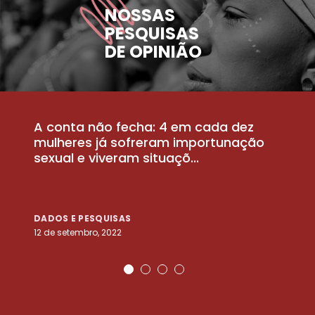
NOSSAS
PESQUISAS
DE OPINIÃO
A conta não fecha: 4 em cada dez
P
la
mulheres já sofreram importunação
a
sexual e viveram situaçõ...
m
DADOS E PESQUISAS
D
12 de setembro, 2022
25