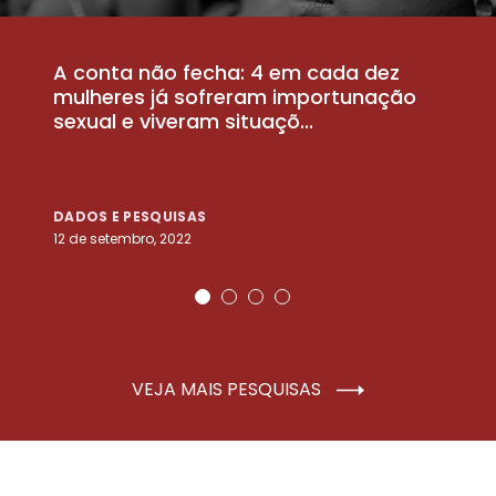
A conta não fecha: 4 em cada dez
P
la
mulheres já sofreram importunação
a
sexual e viveram situaçõ...
m
DADOS E PESQUISAS
D
12 de setembro, 2022
25
VEJA MAIS PESQUISAS