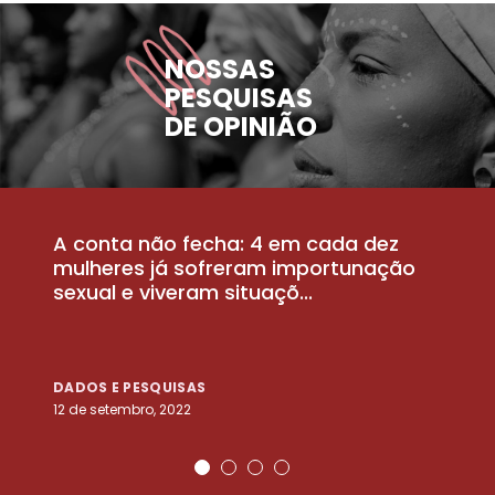
NOSSAS
PESQUISAS
DE OPINIÃO
A conta não fecha: 4 em cada dez
P
la
mulheres já sofreram importunação
a
sexual e viveram situaçõ...
m
DADOS E PESQUISAS
D
12 de setembro, 2022
25