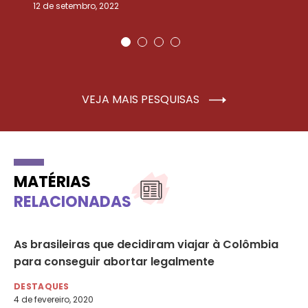
12 de setembro, 2022
25
VEJA MAIS PESQUISAS
MATÉRIAS
RELACIONADAS
As brasileiras que decidiram viajar à Colômbia
A 
para conseguir abortar legalmente
ma
se
DESTAQUES
4 de fevereiro, 2020
DE