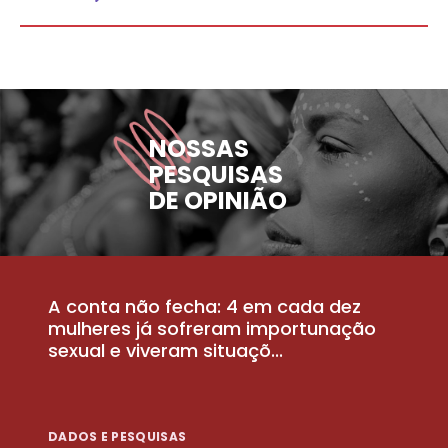
NOSSAS
PESQUISAS
DE OPINIÃO
A conta não fecha: 4 em cada dez
P
la
mulheres já sofreram importunação
a
sexual e viveram situaçõ...
m
DADOS E PESQUISAS
D