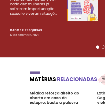
cada dez mulheres já
VEJA MAIS PESQ
sofreram importunação
sexual e viveram situaçõ...
DADOS E PESQUISAS
12 de setembro, 2022
MATÉRIAS
RELACIONADAS
Médica reforça direito ao
Ext
aborto em caso de
Ceg
estupro: basta a palavra
viol