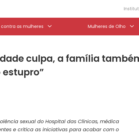
Institu
a contra as mulheres
Mulheres de Olho
iedade culpa, a família també
 estupro”
olência sexual do Hospital das Clínicas, médica
ntes e critica as iniciativas para acabar com o