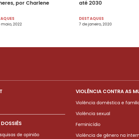
heres, por Charlene
até 2030
ges
TAQUES
DESTAQUES
 maio, 2022
7 de janeiro, 2020
T
VIOLÊNCIA CONTRA AS M
Violência doméstica e famili
Violência sexual
 DOSSIÊS
Feminicídio
squisas de opinião
Violência de gênero na inter