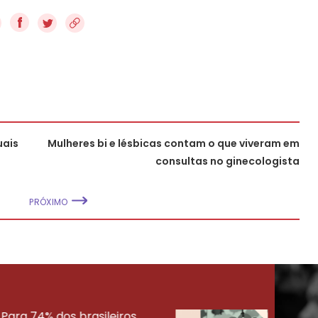
f
uais
Mulheres bi e lésbicas contam o que viveram em
consultas no ginecologista
PRÓXIMO
Para 74% dos brasileiros,
30% 