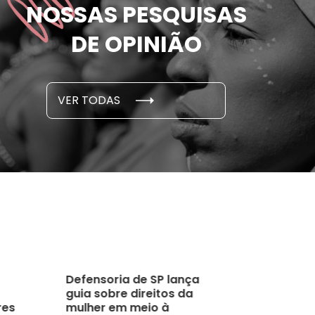
NOSSAS PESQUISAS
m ameaçadas de
sofreram 
e por parceiro ou ex;
seus des
DE OPINIÃO
em cada 6 já sofreu
cidade
...
S E PESQUISAS
DADOS E P
VER TODAS
 novembro, 2021
15 de outubro
Defensoria de SP lança
guia sobre direitos da
res
mulher em meio à