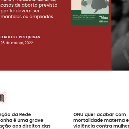
casos de aborto previsto
fora
UISAS
por lei devem ser
mort
mantidos ou ampliados
uma 
tenta
DADOS E PESQUISAS
DADO
25 de março, 2022
23 de
inção da Rede
ONU quer acabar com
onha é uma grave
mortalidade materna e
ação aos direitos das
violência contra mulhe