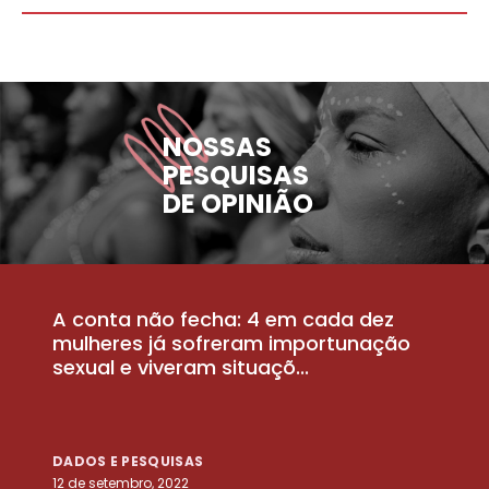
NOSSAS
PESQUISAS
DE OPINIÃO
A conta não fecha: 4 em cada dez
P
la
mulheres já sofreram importunação
a
sexual e viveram situaçõ...
m
DADOS E PESQUISAS
D
12 de setembro, 2022
25