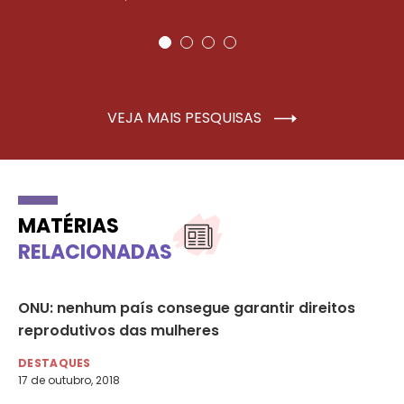
VEJA MAIS PESQUISAS
MATÉRIAS
RELACIONADAS
mo
ONU: nenhum país consegue garantir direitos
Fu
reprodutivos das mulheres
Na
‘b
DESTAQUES
17 de outubro, 2018
DE
11 