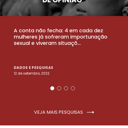
A conta não fecha: 4 em cada dez
P
la
mulheres já sofreram importunação
a
sexual e viveram situaçõ...
m
DADOS E PESQUISAS
D
12 de setembro, 2022
25
VEJA MAIS PESQUISAS