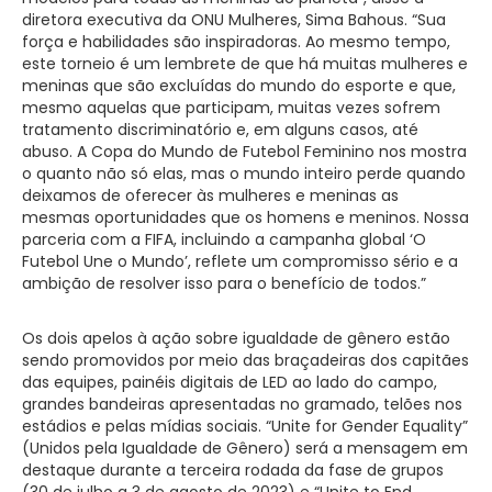
diretora executiva da ONU Mulheres, Sima Bahous. “Sua
força e habilidades são inspiradoras. Ao mesmo tempo,
este torneio é um lembrete de que há muitas mulheres e
meninas que são excluídas do mundo do esporte e que,
mesmo aquelas que participam, muitas vezes sofrem
tratamento discriminatório e, em alguns casos, até
abuso. A Copa do Mundo de Futebol Feminino nos mostra
o quanto não só elas, mas o mundo inteiro perde quando
deixamos de oferecer às mulheres e meninas as
mesmas oportunidades que os homens e meninos. Nossa
parceria com a FIFA, incluindo a campanha global ‘O
Futebol Une o Mundo’, reflete um compromisso sério e a
ambição de resolver isso para o benefício de todos.”
Os dois apelos à ação sobre igualdade de gênero estão
sendo promovidos por meio das braçadeiras dos capitães
das equipes, painéis digitais de LED ao lado do campo,
grandes bandeiras apresentadas no gramado, telões nos
estádios e pelas mídias sociais. “Unite for Gender Equality”
(Unidos pela Igualdade de Gênero) será a mensagem em
destaque durante a terceira rodada da fase de grupos
(30 de julho a 3 de agosto de 2023) e “Unite to End