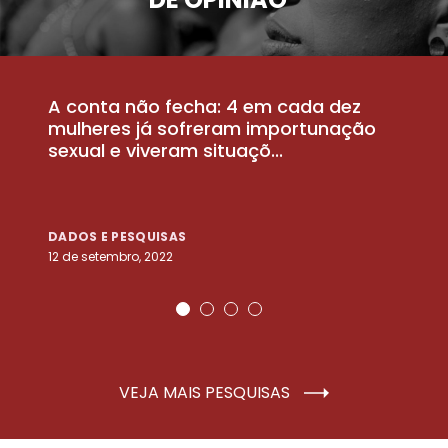
A conta não fecha: 4 em cada dez
P
la
mulheres já sofreram importunação
a
sexual e viveram situaçõ...
m
DADOS E PESQUISAS
D
12 de setembro, 2022
25
VEJA MAIS PESQUISAS