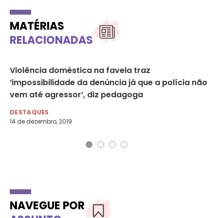
MATÉRIAS
RELACIONADAS
a
Violência doméstica na favela traz
Ho
s
‘impossibilidade da denúncia já que a polícia não
da
vem até agressor’, diz pedagoga
DE
28 
DESTAQUES
14 de dezembro, 2019
NAVEGUE POR