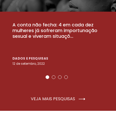
A conta não fecha: 4 em cada dez
P
la
mulheres já sofreram importunação
a
sexual e viveram situaçõ...
m
DADOS E PESQUISAS
D
12 de setembro, 2022
25
VEJA MAIS PESQUISAS