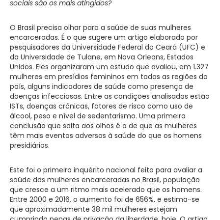
sociais são os mais atingidos?
O Brasil precisa olhar para a saúde de suas mulheres
encarceradas. É o que sugere um artigo elaborado por
pesquisadores da Universidade Federal do Ceará (UFC) e
da Universidade de Tulane, em Nova Orleans, Estados
Unidos. Eles organizaram um estudo que avaliou, em 1.327
mulheres em presídios femininos em todas as regiões do
país, alguns indicadores de saúde como presença de
doenças infecciosas. Entre as condições analisadas estão
ISTs, doenças crônicas, fatores de risco como uso de
álcool, peso e nível de sedentarismo. Uma primeira
conclusão que salta aos olhos é a de que as mulheres
têm mais eventos adversos à saúde do que os homens
presidiários.
Este foi o primeiro inquérito nacional feito para avaliar a
saúde das mulheres encarceradas no Brasil, população
que cresce a um ritmo mais acelerado que os homens.
Entre 2000 e 2016, o aumento foi de 656%, e estima-se
que aproximadamente 38 mil mulheres estejam
cumprindo penas de privação da liberdade, hoje. O artigo,