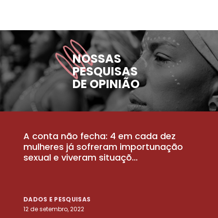
NOSSAS
PESQUISAS
DE OPINIÃO
A conta não fecha: 4 em cada dez
P
la
mulheres já sofreram importunação
a
sexual e viveram situaçõ...
m
DADOS E PESQUISAS
D
12 de setembro, 2022
25