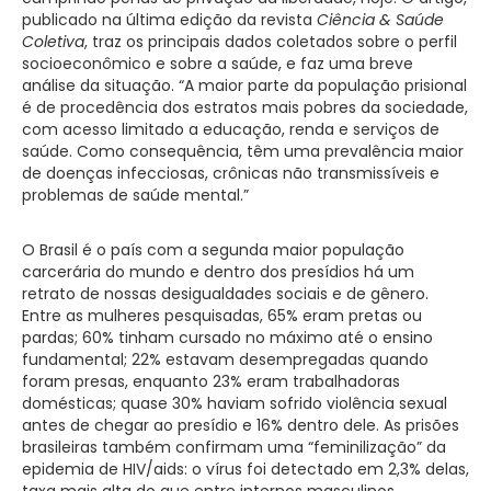
publicado na última edição da revista
Ciência & Saúde
Coletiva
, traz os principais dados coletados sobre o perfil
socioeconômico e sobre a saúde, e faz uma breve
análise da situação. “A maior parte da população prisional
é de procedência dos estratos mais pobres da sociedade,
com acesso limitado a educação, renda e serviços de
saúde. Como consequência, têm uma prevalência maior
de doenças infecciosas, crônicas não transmissíveis e
problemas de saúde mental.”
O Brasil é o país com a segunda maior população
carcerária do mundo e dentro dos presídios há um
retrato de nossas desigualdades sociais e de gênero.
Entre as mulheres pesquisadas, 65% eram pretas ou
pardas; 60% tinham cursado no máximo até o ensino
fundamental; 22% estavam desempregadas quando
foram presas, enquanto 23% eram trabalhadoras
domésticas; quase 30% haviam sofrido violência sexual
antes de chegar ao presídio e 16% dentro dele. As prisões
brasileiras também confirmam uma “feminilização” da
epidemia de HIV/aids: o vírus foi detectado em 2,3% delas,
taxa mais alta do que entre internos masculinos.