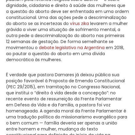
dignidade, cidadania e direito à saúde das mulheres que
a questão do aborto deve ser enfrentada em uma ordem
constitucional. Uma das ações pede a descriminalização
do aborto se as incertezas do
vírus zika
levarem a mulher
grávida a viver uma situação de sofrimento mental, a
outra pede a descriminalização do aborto nas primeiras
12 semanas de gestação. De forma semelhante se
movimentou o
debate legislativo na Argentina
em 2018,
ao pautar a questão do aborto em uma dívida
democrática às mulheres.
É verdade que pastora Damares já deixou pública sua
posição favorável à Proposta de Emenda Constitucional
(PEC 29/2015), em tramitação no Congresso Nacional,
que institui o “direito à vida desde a concepção”: no
recente evento de ressurreição da Frente Parlamentar
em Defesa da Vida e da Família, a pastora foi voz
homenageada. A agenda moral da Frente Parlamentar é
uma tradução política do missionarismo evangélico para
o bem comum — família deveria ser apenas a união
entre homem e mulher, mudança do texto
constitucional para definição do início da vida na