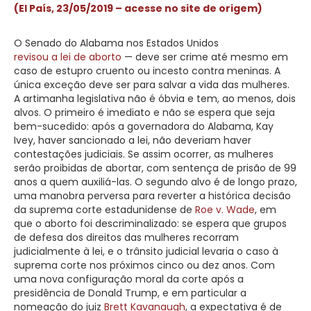
(El País, 23/05/2019 – acesse no site de origem)
O Senado do Alabama nos Estados Unidos
revisou a lei de aborto
— deve ser crime até mesmo em
caso de estupro cruento ou incesto contra meninas. A
única exceção deve ser para salvar a vida das mulheres.
A artimanha legislativa não é óbvia e tem, ao menos, dois
alvos. O primeiro é imediato e não se espera que seja
bem-sucedido: após a governadora do Alabama, Kay
Ivey, haver sancionado a lei, não deveriam haver
contestações judiciais. Se assim ocorrer, as mulheres
serão proibidas de abortar, com sentença de prisão de 99
anos a quem auxiliá-las. O segundo alvo é de longo prazo,
uma manobra perversa para reverter a histórica decisão
da suprema corte estadunidense de
Roe v. Wade
, em
que o aborto foi descriminalizado: se espera que grupos
de defesa dos direitos das mulheres recorram
judicialmente à lei, e o trânsito judicial levaria o caso à
suprema corte nos próximos cinco ou dez anos. Com
uma nova configuração moral da corte após a
presidência de Donald Trump, e em particular a
nomeação do juiz
Brett Kavanaugh
, a expectativa é de