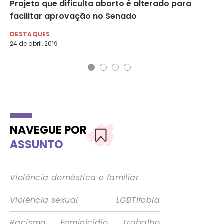
Projeto que dificulta aborto é alterado para
“B
facilitar aprovação no Senado
ma
DESTAQUES
DE
24 de abril, 2019
28 
NAVEGUE POR
ASSUNTO
Violência doméstica e familiar
|
Violência sexual
LGBTIfobia
|
|
Racismo
Feminicídio
Trabalho