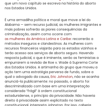
que um novo capítulo se escreva na história do aborto
nos Estados Unidos.
É uma armadilha política e moral que move a lei do
Alabama — sem recurso judicial, as mulheres imigrantes e
mais pobres sofrerão as piores consequências da
criminalização, assim como ocorre com
as mulheres da América Latina e Caribe
: recorrerão a
métodos inseguros e clandestinos. As mulheres com
recursos financeiros viajarão para os estados vizinhos e
terão acesso aos serviços de aborto seguro. Havendo
resposta judicial, o que é iminente, serão as feministas a
empurrarem a revisão de Roe v. Wade à Suprema Corte
dos Estados Unidos. A artimanha do grupo que moveu a
ação tem uma estratégia perversa de fundo, sobre a
qual o advogado da causa,
Eric Johnston
, não se acanha
anunciá-la publicamente: no passado, o aborto foi
descriminalizado com base em uma interpretação
considerada “frágil” à ordem constitucional
estadunidense, o princípio da privacidade. Não haveria
direito à privacidade assim explicitado no texto
constitucional, interpreta Johnston. Por isso, caberia