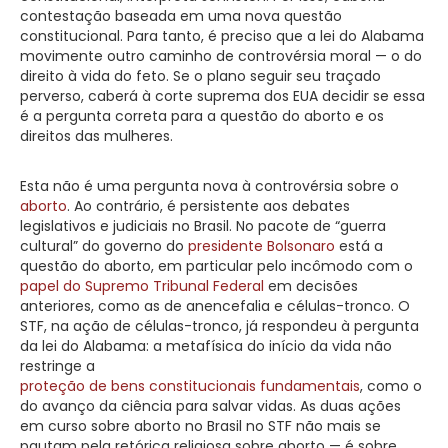
contestação baseada em uma nova questão
constitucional. Para tanto, é preciso que a lei do Alabama
movimente outro caminho de controvérsia moral — o do
direito à vida do feto. Se o plano seguir seu traçado
perverso, caberá à corte suprema dos EUA decidir se essa
é a pergunta correta para a questão do aborto e os
direitos das mulheres.
Esta não é uma pergunta nova à controvérsia sobre o
aborto
. Ao contrário, é persistente aos debates
legislativos e judiciais no Brasil. No pacote de “guerra
cultural” do governo do
presidente Bolsonaro
está a
questão do aborto, em particular pelo incômodo com o
papel do Supremo Tribunal Federal
em decisões
anteriores, como as de anencefalia e células-tronco. O
STF, na ação de células-tronco, já respondeu à pergunta
da lei do Alabama: a metafísica do início da vida não
restringe a
proteção de bens constitucionais fundamentais
, como o
do avanço da ciência para salvar vidas. As duas ações
em curso sobre aborto no Brasil no STF não mais se
pautam pela retórica religiosa sobre aborto — é sobre