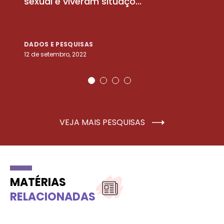
sexual e viveram situaçõ...
m
DADOS E PESQUISAS
D
12 de setembro, 2022
25
VEJA MAIS PESQUISAS
MATÉRIAS
RELACIONADAS