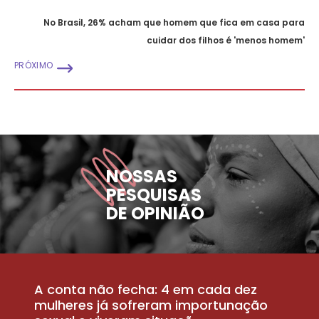
No Brasil, 26% acham que homem que fica em casa para
cuidar dos filhos é 'menos homem'
PRÓXIMO
NOSSAS
PESQUISAS
DE OPINIÃO
A conta não fecha: 4 em cada dez
P
la
mulheres já sofreram importunação
a