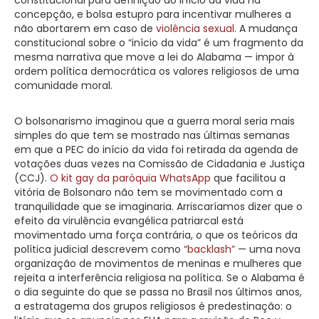
concepção, e bolsa estupro para incentivar mulheres a
não abortarem em caso de
violência sexual
. A mudança
constitucional sobre o “início da vida” é um fragmento da
mesma narrativa que move a lei do Alabama — impor à
ordem política democrática os valores religiosos de uma
comunidade moral.
O bolsonarismo imaginou que a guerra moral seria mais
simples do que tem se mostrado nas últimas semanas
em que a PEC do início da vida foi retirada da agenda de
votações duas vezes na Comissão de Cidadania e Justiça
(CCJ).
O kit gay da paróquia WhatsApp
que facilitou a
vitória de Bolsonaro não tem se movimentado com a
tranquilidade que se imaginaria. Arriscaríamos dizer que o
efeito da virulência evangélica patriarcal está
movimentado uma força contrária, o que os teóricos da
política judicial descrevem como
“backlash”
— uma nova
organização de movimentos de meninas e mulheres que
rejeita a interferência religiosa na política. Se o Alabama é
o dia seguinte do que se passa no Brasil nos últimos anos,
a estratagema dos grupos religiosos é predestinação: o