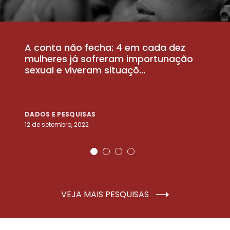
A conta não fecha: 4 em cada dez
P
la
mulheres já sofreram importunação
a
sexual e viveram situaçõ...
m
DADOS E PESQUISAS
D
12 de setembro, 2022
25
VEJA MAIS PESQUISAS