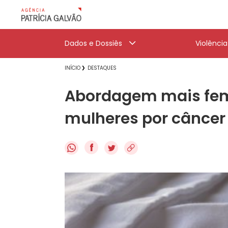
Dados e Dossiês
Violênci
INÍCIO
DESTAQUES
Abordagem mais femi
mulheres por câncer
f