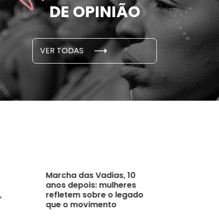
DE OPINIÃO
em cada 6 já sofreu
cidade
...
S E PESQUISAS
DADOS E P
VER TODAS
 novembro, 2021
15 de outubro
Marcha das Vadias, 10
anos depois: mulheres
,
refletem sobre o legado
que o movimento
feminista deixou