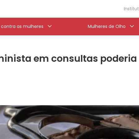
Institu
a contra as mulheres
Mulheres de Olho
nista em consultas poderia 