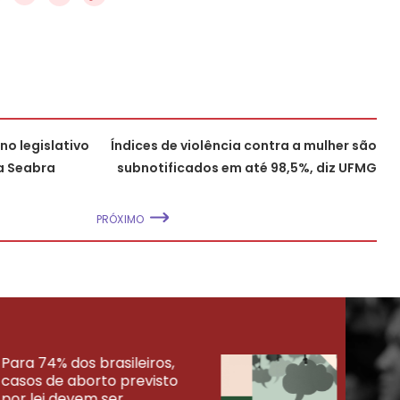
o legislativo
Índices de violência contra a mulher são
na Seabra
subnotificados em até 98,5%, diz UFMG
PRÓXIMO
Para 74% dos brasileiros,
30% 
casos de aborto previsto
fora
UISAS
por lei devem ser
mort