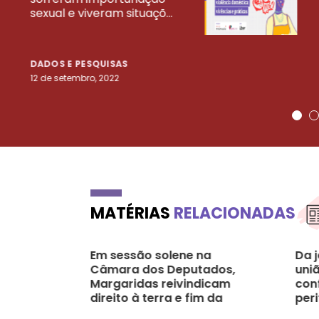
sexual e viveram situaçõ...
DADOS E PESQUISAS
12 de setembro, 2022
MATÉRIAS
RELACIONADAS
Em sessão solene na
Da j
Câmara dos Deputados,
uniã
Margaridas reivindicam
con
direito à terra e fim da
peri
violência no campo