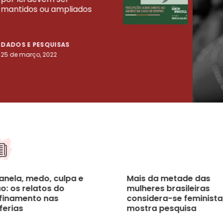
mantidos ou ampliados
uma 
tenta
DADOS E PESQUISAS
DADO
25 de março, 2022
23 de
anela, medo, culpa e
Mais da metade das
o: os relatos do
mulheres brasileiras
finamento nas
considera-se feminista
ferias
mostra pesquisa