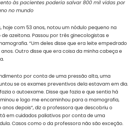
ento às pacientes poderia salvar 800 mil vidas por
ano no mundo
, hoje com 53 anos, notou um nódulo pequeno na
e azeitona. Passou por três ginecologistas e
mografia. “Um deles disse que era leite empedrado
10 anos. Outro disse que era coisa da minha cabeça e
a.
endimento por conta de uma pressão alta, uma
untou se os exames preventivos dela estavam em dia.
fazia o autoexame. Disse que fazia e que sentia há
aminou e logo me encaminhou para a mamografia,
 anos depois”, diz a professora que descobriu o
stá em cuidados paliativos por conta de uma
edula. Casos como o da professora não são exceção.