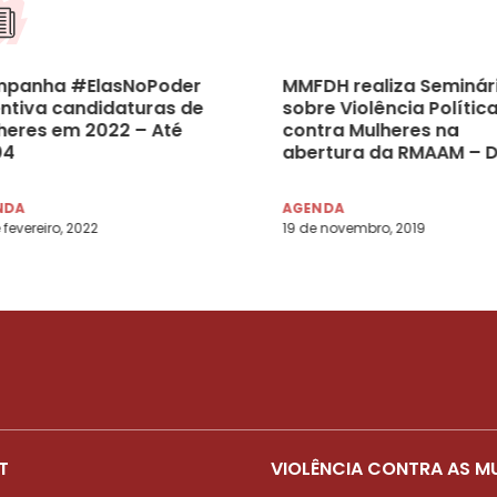
panha #ElasNoPoder
MMFDH realiza Seminár
entiva candidaturas de
sobre Violência Polític
heres em 2022 – Até
contra Mulheres na
04
abertura da RMAAM – D
20/11/2019
NDA
AGENDA
 fevereiro, 2022
19 de novembro, 2019
T
VIOLÊNCIA CONTRA AS M