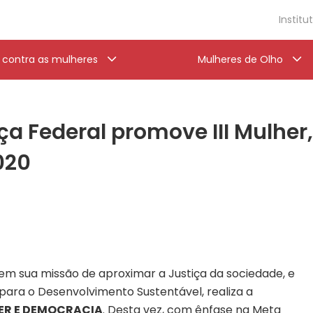
Institu
a contra as mulheres
Mulheres de Olho
iça Federal promove III Mulhe
020
 em sua missão de aproximar a Justiça da sociedade, e
ara o Desenvolvimento Sustentável, realiza a
ER E DEMOCRACIA
. Desta vez, com ênfase na Meta