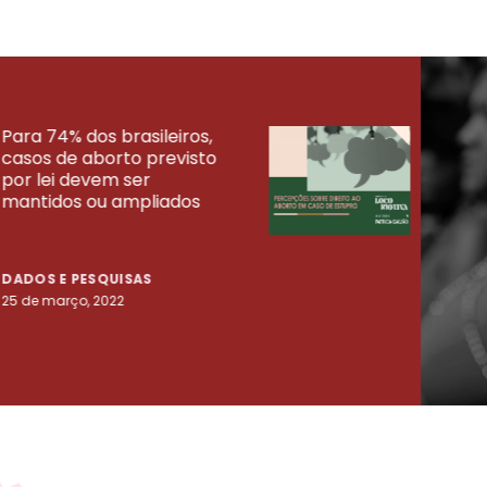
Para 74% dos brasileiros,
30% 
casos de aborto previsto
fora
UISAS
por lei devem ser
mort
mantidos ou ampliados
uma 
tenta
DADOS E PESQUISAS
DADO
25 de março, 2022
23 de