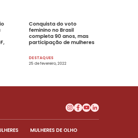
io
Conquista do voto
a
feminino no Brasil
completa 90 anos, mas
F,
participação de mulheres
ainda é baixa nos espaços
políticos
DESTAQUES
25 de fevereiro, 2022
ULHERES
MULHERES DE OLHO