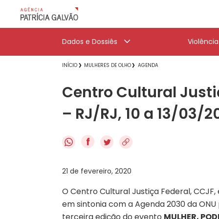
Dados e Dossiês
Violênci
INÍCIO
MULHERES DE OLHO
AGENDA
Centro Cultural Just
– RJ/RJ, 10 a 13/03/2
f
21 de fevereiro, 2020
O Centro Cultural Justiça Federal, CCJF,
em sintonia com a Agenda 2030 da ONU p
terceira edição do evento
MULHER, POD