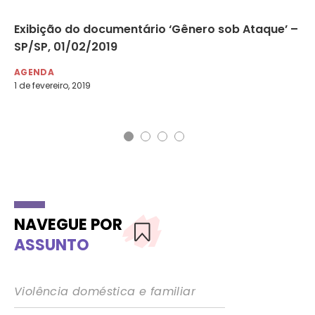
er
Exibição do documentário ‘Gênero sob Ataque’ –
We
al
SP/SP, 01/02/2019
ev
AGENDA
AG
1 de fevereiro, 2019
4 d
NAVEGUE POR
ASSUNTO
Violência doméstica e familiar