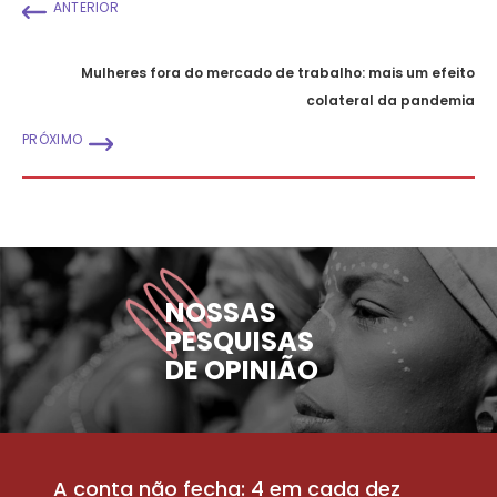
ANTERIOR
Mulheres fora do mercado de trabalho: mais um efeito
colateral da pandemia
PRÓXIMO
NOSSAS
PESQUISAS
DE OPINIÃO
A conta não fecha: 4 em cada dez
P