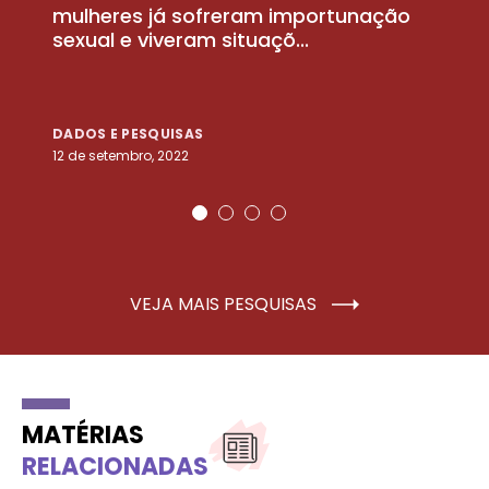
la
mulheres já sofreram importunação
a
sexual e viveram situaçõ...
m
DADOS E PESQUISAS
D
12 de setembro, 2022
25
VEJA MAIS PESQUISAS
MATÉRIAS
RELACIONADAS