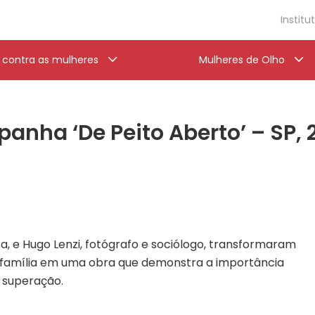
Institu
a contra as mulheres
Mulheres de Olho
nha ‘De Peito Aberto’ – SP, 
sta, e Hugo Lenzi, fotógrafo e sociólogo, transformaram
 família em uma obra que demonstra a importância
 superação.