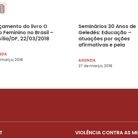
çamento do livro O
Seminários 30 Anos de
 Feminino no Brasil –
Geledés: Educação –
sília/DF, 22/03/2018
atuações por ações
afirmativas e pela
educação como um
NDA
direito humano – São
 março, 2018
AGENDA
Paulo/SP, 12/04/2018
27 de março, 2018
T
VIOLÊNCIA CONTRA AS M