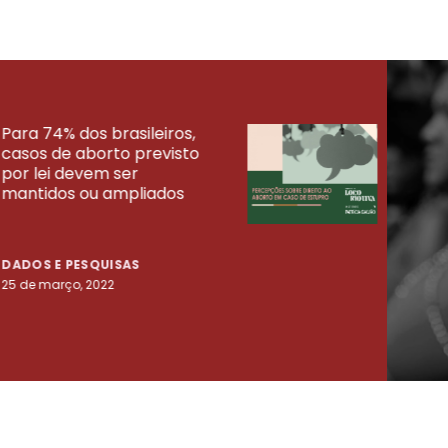
Para 74% dos brasileiros,
30% 
casos de aborto previsto
fora
UISAS
por lei devem ser
mort
mantidos ou ampliados
uma 
tenta
DADOS E PESQUISAS
DADO
25 de março, 2022
23 de