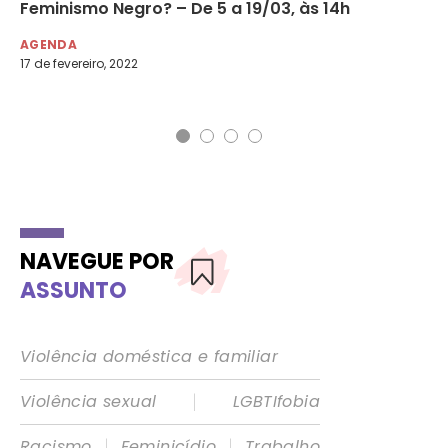
Feminismo Negro? – De 5 a 19/03, às 14h
Co
AGENDA
AG
17 de fevereiro, 2022
16 
NAVEGUE POR
ASSUNTO
Violência doméstica e familiar
|
Violência sexual
LGBTIfobia
|
|
Racismo
Feminicídio
Trabalho