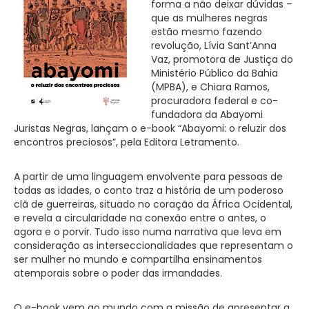
forma a não deixar dúvidas –
que as mulheres negras
estão mesmo fazendo
revolução, Lívia Sant’Anna
Vaz, promotora de Justiça do
Ministério Público da Bahia
(MPBA), e Chiara Ramos,
procuradora federal e co-
fundadora da Abayomi
Juristas Negras, lançam o e-book “Abayomi: o reluzir dos
encontros preciosos”, pela Editora Letramento.
A partir de uma linguagem envolvente para pessoas de
todas as idades, o conto traz a história de um poderoso
clã de guerreiras, situado no coração da África Ocidental,
e revela a circularidade na conexão entre o antes, o
agora e o porvir. Tudo isso numa narrativa que leva em
consideração as interseccionalidades que representam o
ser mulher no mundo e compartilha ensinamentos
atemporais sobre o poder das irmandades.
O e-book vem ao mundo com a missão de apresentar a