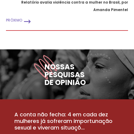
Relatório avalia violência contra a mulher no Brasil, por
Amanda Pimentel
PRÓXIMO
NOSSAS
PESQUISAS
DE OPINIÃO
A conta não fecha: 4 em cada dez
P
la
mulheres já sofreram importunação
a
sexual e viveram situaçõ...
m