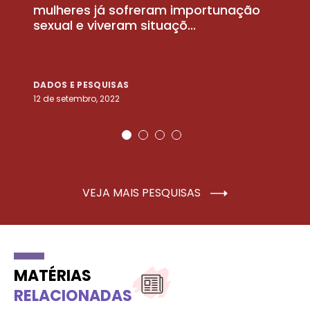
la
mulheres já sofreram importunação
a
sexual e viveram situaçõ...
m
DADOS E PESQUISAS
D
12 de setembro, 2022
25
VEJA MAIS PESQUISAS
MATÉRIAS
RELACIONADAS