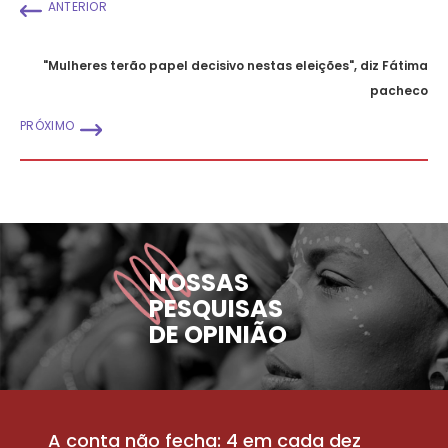
ANTERIOR
"Mulheres terão papel decisivo nestas eleições", diz Fátima
pacheco
PRÓXIMO
NOSSAS
PESQUISAS
DE OPINIÃO
A conta não fecha: 4 em cada dez
P