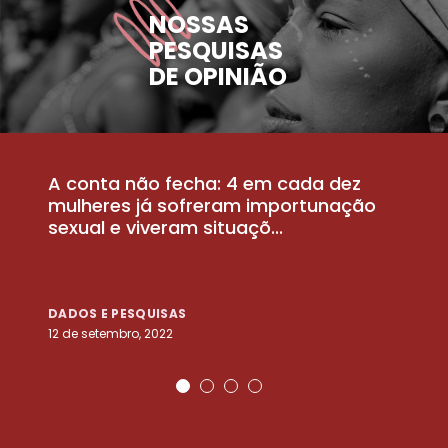
NOSSAS
PESQUISAS
DE OPINIÃO
A conta não fecha: 4 em cada dez
P
la
mulheres já sofreram importunação
a
sexual e viveram situaçõ...
m
DADOS E PESQUISAS
D
12 de setembro, 2022
25