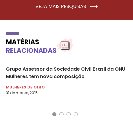
VEJA MAIS PESQUISAS
MATÉRIAS
RELACIONADAS
Grupo Assessor da Sociedade Civil Brasil da ONU
Ci
Mulheres tem nova composição
di
MULHERES DE OLHO
MU
31 de março, 2015
8 d