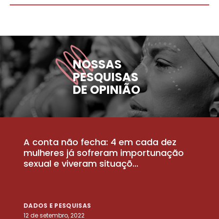
NOSSAS
PESQUISAS
DE OPINIÃO
A conta não fecha: 4 em cada dez
P
la
mulheres já sofreram importunação
a
sexual e viveram situaçõ...
m
DADOS E PESQUISAS
D
12 de setembro, 2022
25