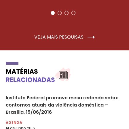
VEJA MAIS PESQUISAS
MATÉRIAS
RELACIONADAS
Instituto Federal promove mesa redonda sobre
CN
contornos atuais da violência doméstica –
Un
Brasília, 15/06/2016
Do
AGENDA
AG
14 de junho, 2016
14 