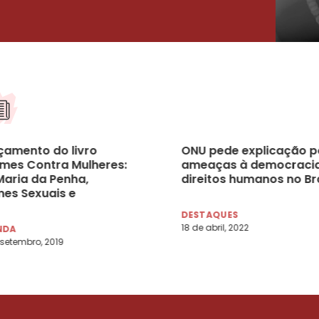
çamento do livro
ONU pede explicação p
imes Contra Mulheres:
ameaças à democracia
Maria da Penha,
direitos humanos no Bra
mes Sexuais e
inicídio” – São
DESTAQUES
lo/SP, 13/09/2019
18 de abril, 2022
NDA
 setembro, 2019