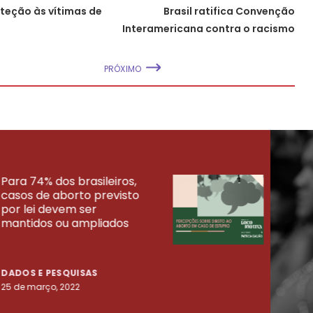
teção às vítimas de
Brasil ratifica Convenção
Interamericana contra o racismo
PRÓXIMO
Para 74% dos brasileiros,
30% 
casos de aborto previsto
fora
UISAS
por lei devem ser
mort
mantidos ou ampliados
uma 
tenta
DADOS E PESQUISAS
DADO
25 de março, 2022
23 de