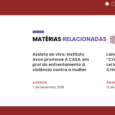
MATÉRIAS
RELACIONADAS
Assista ao vivo: Instituto
Lan
Avon promove A CASA, em
“Cr
prol do enfrentamento à
Lei 
violência contra a mulher
Cri
– SP/SP, 4 a 10/12/2018
Fem
Pau
AGENDA
AGE
7 de dezembro, 2018
12 de