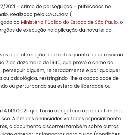
.132/2021 – crime de perseguição – publicados no
aio. Realizado pelo CAOCRIM (
igado ao
Ministério Público do Estado de São Paulo
, o
órgãos de execução na aplicação da nova lei do
ovos e de afirmação de direitos quanto ao acréscimo
 de 7 de dezembro de 1940, que prevê o crime de
, perseguir alguém, reiteradamente e por qualquer
a ou psicológica, restringindo-lhe a capacidade de
ndo ou perturbando sua esfera de liberdade ou
ei 14.149/2021, que torna obrigatório o preenchimento
Risco. Além dos enunciados voltados especialmente
eres, o documento discorreu também sobre outros
uição anterior, os impactos para a vida (condições