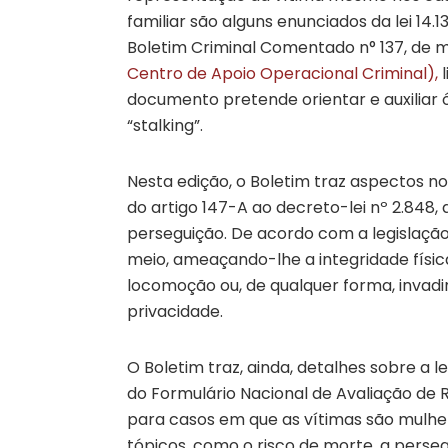
familiar são alguns enunciados da lei 14
Boletim Criminal Comentado n° 137, de m
Centro de Apoio Operacional Criminal
),
l
documento pretende orientar e auxiliar 
“stalking”.
Nesta edição, o Boletim traz aspectos n
do artigo 147-A ao decreto-lei nº 2.848,
perseguição. De acordo com a legislação
meio, ameaçando-lhe a integridade físic
locomoção ou, de qualquer forma, invadi
privacidade.
O Boletim traz, ainda, detalhes sobre a l
do Formulário Nacional de Avaliação de 
para casos em que as vítimas são mulh
tópicos, como o risco de morte, a perseg