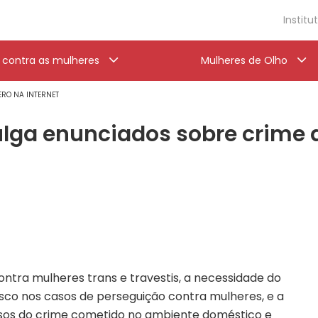
Institu
a contra as mulheres
Mulheres de Olho
ERO NA INTERNET
lga enunciados sobre crime d
tra mulheres trans e travestis, a necessidade do
sco nos casos de perseguição contra mulheres, e a
sos do crime cometido no ambiente doméstico e