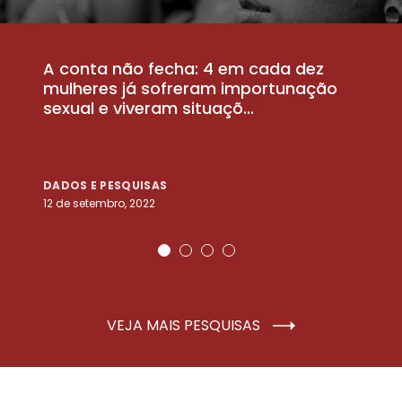
A conta não fecha: 4 em cada dez
P
la
mulheres já sofreram importunação
a
sexual e viveram situaçõ...
m
DADOS E PESQUISAS
D
12 de setembro, 2022
25
VEJA MAIS PESQUISAS